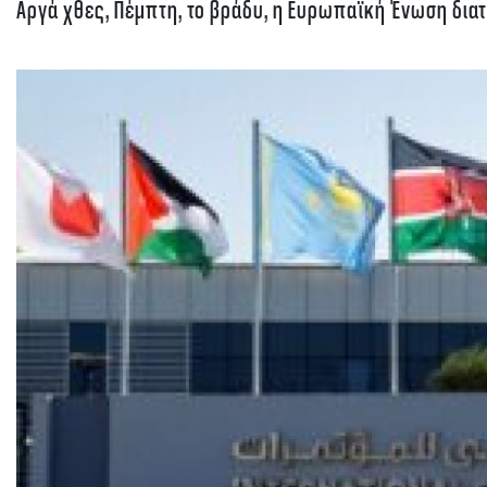
Αργά χθες, Πέμπτη, το βράδυ, η Ευρωπαϊκή Ένωση διατ