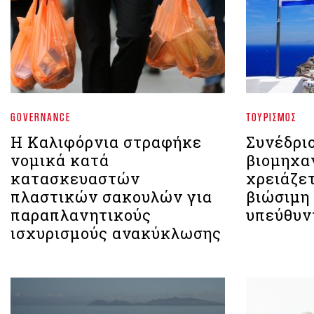
GOVERNANCE
ΤΟΥΡΙΣΜΌΣ
Η Καλιφόρνια στραφήκε
Συνέδριο
νομικά κατά
βιομηχα
κατασκευαστών
χρειάζετ
πλαστικών σακουλών για
βιώσιμη
παραπλανητικούς
υπεύθυν
ισχυρισμούς ανακύκλωσης