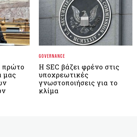
GOVERNANCE
ο πρώτο
Η SEC βάζει φρένο στις
α μας
υποχρεωτικές
ων
γνωστοποιήσεις για το
ών
κλίμα