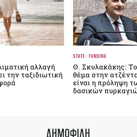
STATE - FUNDING
λιματική αλλαγή
Θ. Σκυλακάκης: Τ
ι την ταξιδιωτική
θέμα στην ατζέντ
φορά
είναι η πρόληψη τ
δασικών πυρκαγι
ΔΗΜΟΦΙΛΗ