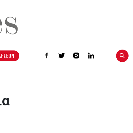
ΔΗΣΕΩΝ
ια