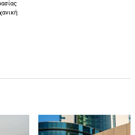
ρασίας
χανική