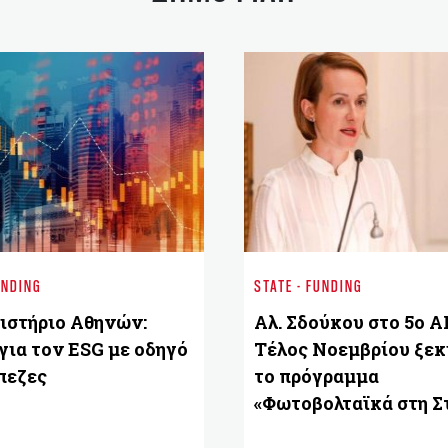
UNDING
STATE - FUNDING
ιστήριο Aθηνών:
Αλ. Σδούκου στο 5ο AI
για τον ESG με οδηγό
Τέλος Νοεμβρίου ξεκ
πεζες
το πρόγραμμα
«Φωτοβολταϊκά στη Σ