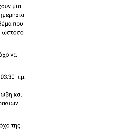
χουν μια
 ημερήσια
θέμα που
τε ωστόσο
όχο να
3:30 π.μ.
κώβη και
κρασιών
τόχο της