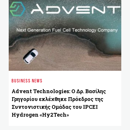
ST
«
BUSINESS NEWS
ε
Advent Technologies: Ο Δρ. Βασίλης
Γρηγορίου εκλέχθηκε Πρόεδρος της
Συντονιστικής Ομάδας του IPCEI
Hydrogen «Hy2Tech»