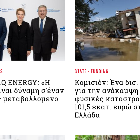
WS
STATE - FUNDING
Q ENERGY: «Η
Κομισιόν: Ένα δισ
ναι δύναμη σ’έναν
για την ανάκαμψη
 μεταβαλλόμενο
φυσικές καταστρο
101,5 εκατ. ευρώ σ
Ελλάδα