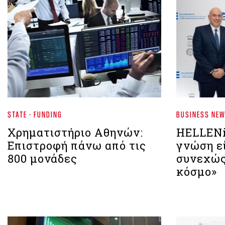
STATE - FUNDING
BUSINESS NE
Χρηματιστήριο Αθηνών:
HELLENi
Eπιστροφή πάνω από τις
γνώση εί
800 μονάδες
συνεχώς
κόσμο»