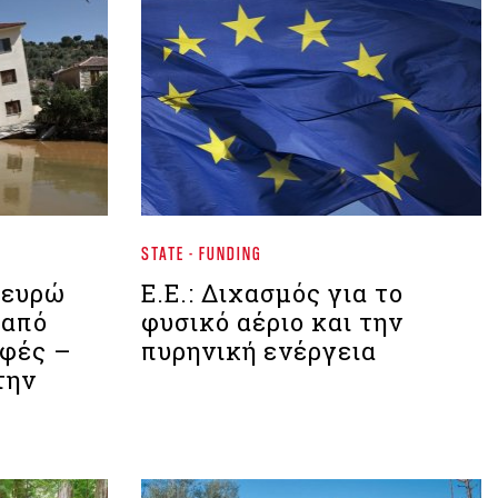
STATE - FUNDING
. ευρώ
Ε.Ε.: Διχασμός για το
 από
φυσικό αέριο και την
φές –
πυρηνική ενέργεια
την