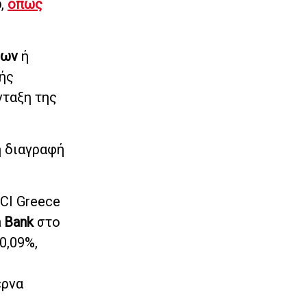
p
,
όπως
ίων
ή
ής
νταξη της
 διαγραφή
CI Greece
a Bank
στο
0,09%,
έρνα