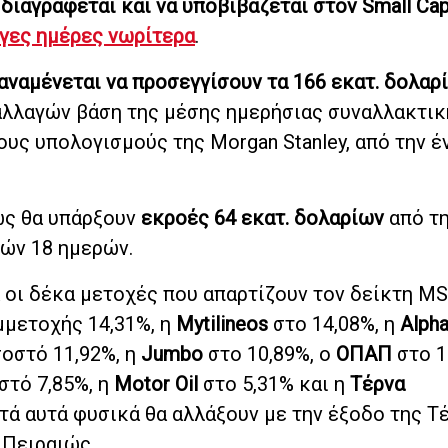
διαγράφεται και να υποβιβάζεται στον Small Ca
λίγες ημέρες νωρίτερα
.
s αναμένεται να προσεγγίσουν τα 166 εκατ. δολαρ
αλλαγών βάση της μέσης ημερήσιας συναλλακτικ
υς υπολογισμούς της Morgan Stanley, από την έ
ως θα υπάρξουν
εκροές 64 εκατ. δολαρίων
από τη
ών 18 ημερών.
 οι δέκα μετοχές που απαρτίζουν τον δείκτη MS
μετοχής 14,31%, η
Mytilineos
στο 14,08%, η
Alph
οστό 11,92%, η
Jumbo
στο 10,89%, ο
ΟΠΑΠ
στο 1
στό 7,85%, η
Motor Oil
στο 5,31% και η
Τέρνα
τά αυτά φυσικά θα αλλάξουν με την έξοδο της Τ
 Πειραιώς.