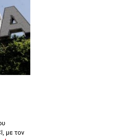
ου
, με τον