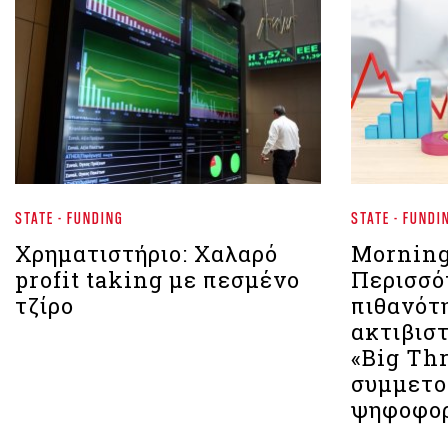
STATE - FUNDING
STATE - FUNDI
Χρηματιστήριο: Χαλαρό
Morning
profit taking με πεσμένο
Περισσό
τζίρο
πιθανότη
ακτιβιστ
«Big Th
συμμετο
ψηφοφορ