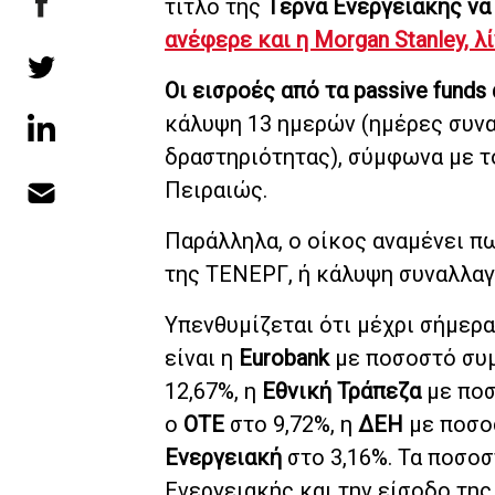
τίτλο της
Τέρνα Ενεργειακής να 
ανέφερε και η Morgan Stanley, 
Οι εισροές από τα passive fund
κάλυψη 13 ημερών (ημέρες συν
δραστηριότητας), σύμφωνα με το
Πειραιώς.
Παράλληλα, ο οίκος αναμένει π
της ΤΕΝΕΡΓ, ή κάλυψη συναλλαγ
Υπενθυμίζεται ότι μέχρι σήμερα
είναι η
Eurobank
με ποσοστό συμ
12,67%, η
Εθνική Τράπεζα
με ποσ
ο
ΟΤΕ
στο 9,72%, η
ΔΕΗ
με ποσο
Ενεργειακή
στο 3,16%. Τα ποσοσ
Ενεργειακής και την είσοδο της