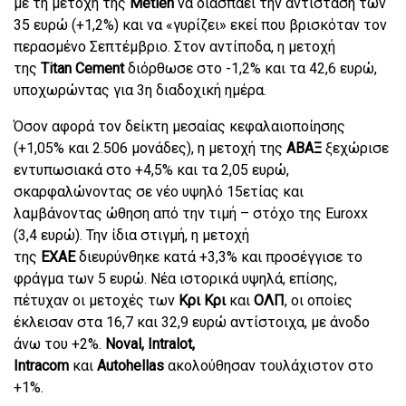
με τη μετοχή της
Metlen
να διασπάει την αντίσταση των
35 ευρώ (+1,2%) και να «γυρίζει» εκεί που βρισκόταν τον
περασμένο Σεπτέμβριο. Στον αντίποδα, η μετοχή
της
Titan Cement
διόρθωσε στο -1,2% και τα 42,6 ευρώ,
υποχωρώντας για 3η διαδοχική ημέρα.
Όσον αφορά τον δείκτη μεσαίας κεφαλαιοποίησης
(+1,05% και 2.506 μονάδες), η μετοχή της
ΑΒΑΞ
ξεχώρισε
εντυπωσιακά στο +4,5% και τα 2,05 ευρώ,
σκαρφαλώνοντας σε νέο υψηλό 15ετίας και
λαμβάνοντας ώθηση από την τιμή – στόχο της Euroxx
(3,4 ευρώ). Την ίδια στιγμή, η μετοχή
της
ΕΧΑΕ
διευρύνθηκε κατά +3,3% και προσέγγισε το
φράγμα των 5 ευρώ. Νέα ιστορικά υψηλά, επίσης,
πέτυχαν οι μετοχές των
Κρι Κρι
και
ΟΛΠ
, οι οποίες
έκλεισαν στα 16,7 και 32,9 ευρώ αντίστοιχα, με άνοδο
άνω του +2%.
Noval, Intralot,
Intracom
και
Autohellas
ακολούθησαν τουλάχιστον στο
+1%.