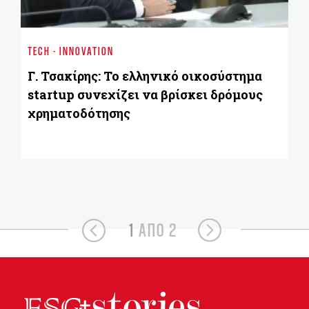
ST
Χ
TECH - INNOVATION
δι
εβ
Γ. Τσακίρης: Το ελληνικό οικοσύστημα
startup συνεχίζει να βρίσκει δρόμους
χρηματοδότησης
1
ΑΠΟ 2