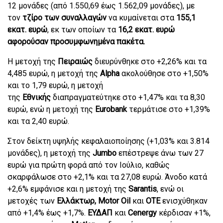
12 μονάδες (από 1.550,69 έως 1.562,09 μονάδες), με
τον
τζίρο των συναλλαγών
να κυμαίνεται στα
155,1
εκατ. ευρώ
, εκ των οποίων τα
16,2 εκατ. ευρώ
αφορούσαν προσυμφωνημένα πακέτα.
Η μετοχή της
Πειραιώς
διευρύνθηκε στο +2,26% και τα
4,485 ευρώ, η μετοχή της
Alpha
ακολούθησε στο +1,50%
και το 1,79 ευρώ, η μετοχή
της
Εθνικής
διαπραγματεύτηκε στο +1,47% και τα 8,30
ευρώ, ενώ η μετοχή της
Eurobank
τερμάτισε στο +1,39%
και τα 2,40 ευρώ.
Στον δείκτη υψηλής κεφαλαιοποίησης (+1,03% και 3.814
μονάδες), η μετοχή της
Jumbo
επέστρεψε άνω των 27
ευρώ για πρώτη φορά από τον Ιούλιο, καθώς
σκαρφάλωσε στο +2,1% και τα 27,08 ευρώ. Άνοδο κατά
+2,6% εμφάνισε και η μετοχή της
Sarantis
, ενώ οι
μετοχές των
Ελλάκτωρ, Motor Oil
και
ΟΤΕ
ενισχύθηκαν
από +1,4% έως +1,7%.
ΕΥΔΑΠ
και
Cenergy
κέρδισαν +1%,