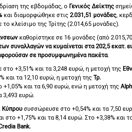
εδρίαση της εβδομάδας, ο
Γενικός Δείκτης
σημεί
%
και διαμορφώθηκε στις
2.031,51 μονάδες
, κερ
το κλείσιμο της Τρίτης (2.014,65 μονάδες).
άνσεων
καθορίστηκε σε 16 μονάδες (από 2.015,7
των συναλλαγών να κυμαίνεται στα 202,5 εκατ. 
 αφορούσαν σε προσυμφωνημένα πακέτα
.
 στο +3,51% και τα 3,248 ευρώ, η μετοχή της
Εθν
 και τα 12,10 ευρώ, η μετοχή της
Τρ.
+1,05% και τα 6,90 ευρώ, ενώ η μετοχή της
Alph
 3,493 ευρώ.
. Κύπρου
συσσώρευσε στο +0,54% και τα 7,50 ευρ
ι στο +1,75% και τα 8,14 ευρώ. Στο +3,38% και το
Credia Bank.