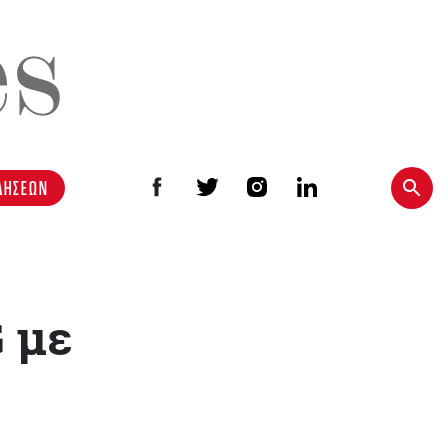
ΔΗΣΕΩΝ
 με