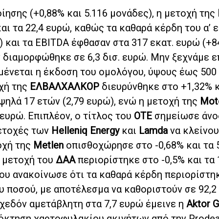
ησης (+0,88% και 5.116 μονάδες), η μετοχή της
αι τα 22,4 ευρώ, καθώς τα καθαρά κέρδη του α’ 
) και τα EBITDA έφθασαν στα 317 εκατ. ευρώ (+84
 διαμορφώθηκε σε 6,3 δισ. ευρώ. Μην ξεχνάμε ε
μένεται η έκδοση του ομολόγου, ύψους έως 500 
οχή της
ΕΛΒΑΛΧΑΛΚΟΡ
διευρύνθηκε στο +1,32% κ
ψηλά 17 ετών (2,79 ευρώ), ενώ η μετοχή της
Mot
 ευρώ. Επιπλέον, ο τίτλος του
ΟΤΕ
σημείωσε άνο
μετοχές των
Helleniq Energy
και
Lamda
να κλείνου
τοχή της
Metlen
οπισθοχώρησε στο -0,68% και τα 
η μετοχή του
ΔΑΑ
περιορίστηκε στο -0,5% και τα 
ίου ανακοίνωσε ότι τα καθαρά κέρδη περιορίστη
 ποσού, με αποτέλεσμα να καθοριστούν σε 92,2 
 Σχεδόν αμετάβλητη στα 7,7 ευρώ έμεινε η
Aktor 
απόκτηση χαρτοφυλακίου ακινήτων από την Prodea