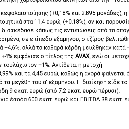
κεφαλαιοποίησης (+0,18% και 2.895 μονάδες), η
ιητικά στα 11,4 ευρώ, (+0,18%), αν και παρουσί
ίο διασκέδασε κάπως τις εντυπώσεις από τα απο
εκριμένα, σε επίπεδο εξαμήνου, ο τζίρος βελτιώθ
ά +4,6%, αλλά τα καθαρά κέρδη μειώθηκαν κατά -
υ +4% εμφάνισε ο τίτλος της
AVAX
, ενώ οι μετοχ
 τουλάχιστον +1%. Αντίθετα, η μετοχή
99% και τα 4,45 ευρώ, καθώς η αγορά φαίνεται 
 τα μεγέθη του α’ εξαμήνου. Η διοίκηση είδε το
δη 9 εκατ. ευρώ (από 7,2 εκατ. ευρώ πέρυσι),
για έσοδα 600 εκατ. ευρώ και EBITDA 38 εκατ. 