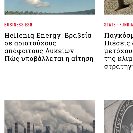
BUSINESS ESG
STATE - FUNDI
Helleniq Energy: Βραβεία
Παγκόσμ
σε αριστούχους
Πιέσεις 
απόφοιτους Λυκείων -
μετόχου
Πώς υποβάλλεται η αίτηση
της κλι
στρατηγ