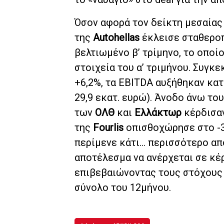
Όσον αφορά τον δείκτη μεσαίας 
της
Autohellas
έκλεισε σταθεροπο
βελτιωμένο β’ τρίμηνο, το οπο
στοιχεία του α’ τριμήνου. Συγκ
+6,2%, τα EBITDA αυξήθηκαν κατ
29,9 εκατ. ευρώ). Άνοδο άνω το
των
ΟΛΘ
και
Ελλάκτωρ
κέρδισαν
της
Fourlis
οπισθοχώρησε στο -3,
περίμενε κάτι… περισσότερο από
αποτέλεσμα να ανέρχεται σε κέρ
επιβεβαιώνοντας τους στόχους 
σύνολο του 12μήνου.