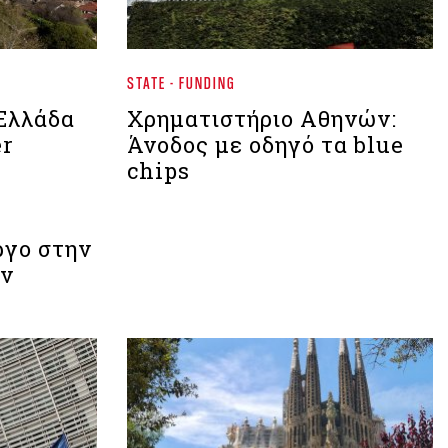
STATE - FUNDING
 Ελλάδα
Χρηματιστήριο Aθηνών:
er
Άνοδος με οδηγό τα blue
chips
ργο στην
ων