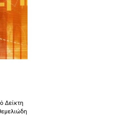
κό Δείκτη
 θεμελιώδη