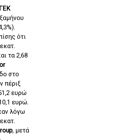
ΓΕΚ
εξαμήνου
,3%).
πίσης ότι
εκατ.
αι τα 2,68
or
δο στο
ν πέριξ
51,2 ευρώ
10,1 ευρώ.
καν λόγω
εκατ.
Group
, μετά
.