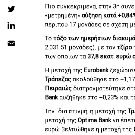
Πιο συγκεκριμένα, στην 3η συν
«μετρημένη»
αύξηση κατά +0,84
περίπου 17 μονάδες σε σχέση με 
Το
τόξο των ημερήσιων διακυμ
2.031,51 μονάδες), με τον
τζίρο 
των οποίων τα
37,8 εκατ. ευρώ
Η μετοχή της
Eurobank
ξεχώρισε
Τράπεζας
ακολούθησε στο +1,17%
Πειραιώς
διαπραγματεύτηκε στο 
Bank
αυξήθηκε στο +0,23% και τα
Την ίδια στιγμή, η μετοχή της
Τρ
μετοχή της
Optima Bank
να έπετα
ευρώ βελτιώθηκε η μετοχή της