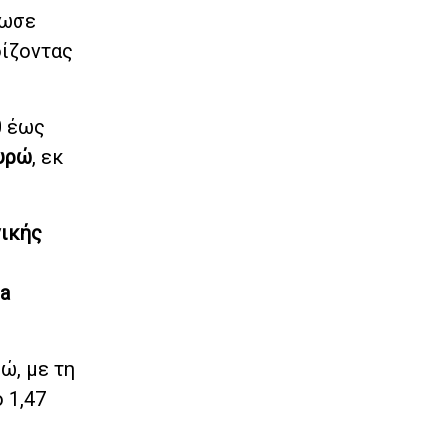
ωσε
δίζοντας
0 έως
ευρώ
, εκ
ικής
a
ώ, με τη
 1,47