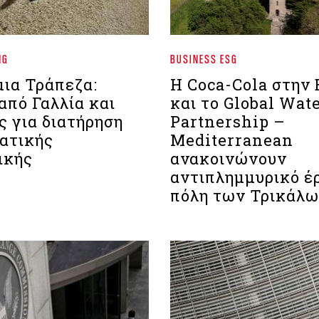
NG
BUSINESS ESG
ια Τράπεζα:
Η Coca-Cola στην
από Γαλλία και
και το Global Wat
ς για διατήρηση
Partnership –
ματικής
Mediterranean
ικής
ανακοινώνουν
αντιπλημμυρικό έ
πόλη των Τρικάλ