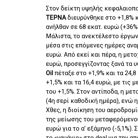
Στον δείκτη υψηλής κεφαλαιοποί
ΤΕΡΝΑ
διευρύνθηκε στο +1,8% κ
ανήλθαν σε 68 εκατ. ευρώ (+36%
Μάλιστα, το ανεκτέλεστο έργων
μέσα στις επόμενες ημέρες ανα
ευρώ. Από εκεί και πέρα, η μετ
ευρώ, προσεγγίζοντας ξανά τα υ
Oil
πέταξε στο +1,9% και τα 24,8
+1,5% και τα 16,4 ευρώ, με τις 
του +1,5%. Στον αντίποδα, η με
(4η σερί καθοδική ημέρα), ενώ 
Χθες, η διοίκηση του αεροδρομ
της μείωσης του μεταφερόμενου
ευρώ για το α’ εξάμηνο (-5,1%).
το «ναυάγιο» στο deal για την 