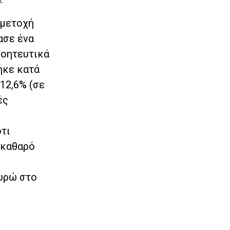
 μετοχή
ασε ένα
γοητευτικά
ηκε κατά
12,6% (σε
ές
ότι
 καθαρό
ευρώ στο