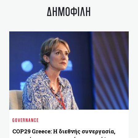
ΔΗΜΟΦΙΛΗ
BU
Γι
GOVERNANCE
ξε
στ
COP29 Greece: Η διεθνής συνεργασία,