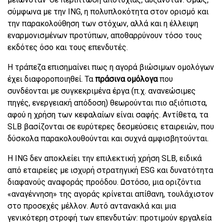
σύμφωνα με την ING, η πολυπλοκότητα στον ορισμό και
την παρακολούθηση των στόχων, αλλά και η έλλειψη
εναρμονισμένων προτύπων, αποθαρρύνουν τόσο τους
εκδότες όσο και τους επενδυτές.
Η τράπεζα επισημαίνει πως η αγορά βιώσιμων ομολόγων
έχει διαφοροποιηθεί. Τα
πράσινα ομόλογα
που
συνδέονται με συγκεκριμένα έργα (π.χ. ανανεώσιμες
πηγές, ενεργειακή απόδοση) θεωρούνται πιο αξιόπιστα,
αφού η χρήση των κεφαλαίων είναι σαφής. Αντίθετα, τα
SLB βασίζονται σε ευρύτερες δεσμεύσεις εταιρειών, που
δύσκολα παρακολουθούνται και συχνά αμφισβητούνται.
Η ING δεν αποκλείει την επιλεκτική χρήση SLB, ειδικά
από εταιρείες με ισχυρή στρατηγική ESG και δυνατότητα
διαφανούς αναφοράς προόδου. Ωστόσο, μια οριζόντια
«αναγέννηση» της αγοράς κρίνεται απίθανη, τουλάχιστον
στο προσεχές μέλλον. Αυτό αντανακλά και μια
γενικότερη στροφή των επενδυτών: προτιμούν εργαλεία