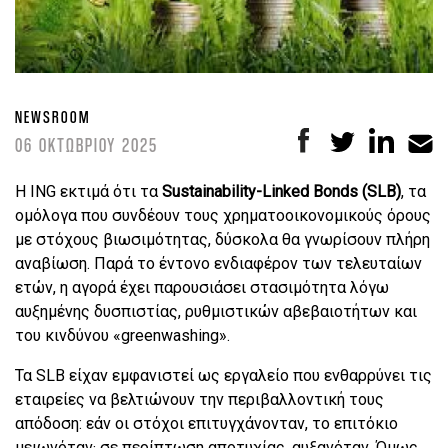
NEWSROOM
06 ΟΚΤΩΒΡΙΟΥ 2025
Η ING εκτιμά ότι τα
Sustainability-Linked Bonds (SLB)
, τα
ομόλογα που συνδέουν τους χρηματοοικονομικούς όρους
με στόχους βιωσιμότητας, δύσκολα θα γνωρίσουν πλήρη
αναβίωση. Παρά το έντονο ενδιαφέρον των τελευταίων
ετών, η αγορά έχει παρουσιάσει στασιμότητα λόγω
αυξημένης δυσπιστίας, ρυθμιστικών αβεβαιοτήτων και
του κινδύνου «greenwashing».
Τα SLB είχαν εμφανιστεί ως εργαλείο που ενθαρρύνει τις
εταιρείες να βελτιώνουν την περιβαλλοντική τους
απόδοση: εάν οι στόχοι επιτυγχάνονταν, το επιτόκιο
μειωνόταν· σε περίπτωση αποτυχίας, αυξανόταν. Όμως,