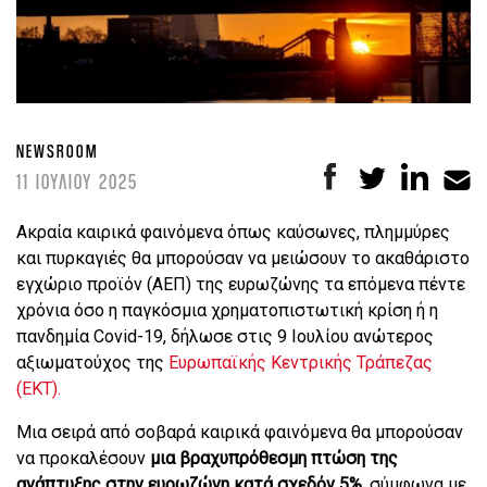
NEWSROOM
11 ΙΟΥΛΙΟΥ 2025
Ακραία καιρικά φαινόμενα όπως καύσωνες, πλημμύρες
και πυρκαγιές θα μπορούσαν να μειώσουν το ακαθάριστο
εγχώριο προϊόν (ΑΕΠ) της ευρωζώνης τα επόμενα πέντε
χρόνια όσο η παγκόσμια χρηματοπιστωτική κρίση ή η
πανδημία Covid-19, δήλωσε στις 9 Ιουλίου ανώτερος
αξιωματούχος της
Ευρωπαϊκής Κεντρικής Τράπεζας
(ΕΚΤ).
Μια σειρά από σοβαρά καιρικά φαινόμενα θα μπορούσαν
να προκαλέσουν
μια βραχυπρόθεσμη πτώση της
ανάπτυξης στην ευρωζώνη κατά σχεδόν 5%,
σύμφωνα με