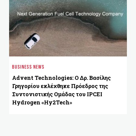
ST
«
BUSINESS NEWS
ε
Advent Technologies: Ο Δρ. Βασίλης
Γρηγορίου εκλέχθηκε Πρόεδρος της
Συντονιστικής Ομάδας του IPCEI
Hydrogen «Hy2Tech»