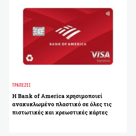
BU
Η 
ΤΡΆΠΕΖΕΣ
με
2
Η Bank of America χρησιμοποιεί
ανακυκλωμένο πλαστικό σε όλες τις
πιστωτικές και χρεωστικές κάρτες