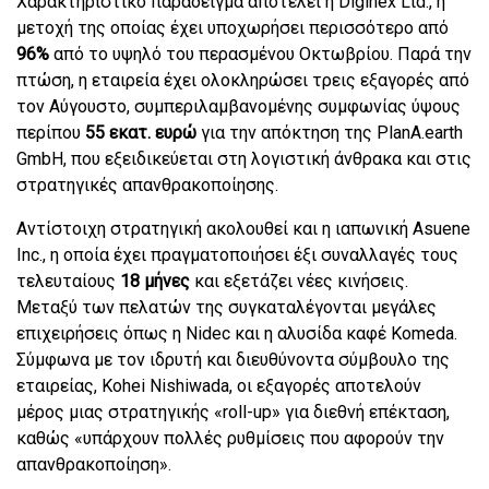
Χαρακτηριστικό παράδειγμα αποτελεί η Diginex Ltd., η
μετοχή της οποίας έχει υποχωρήσει περισσότερο από
96%
από το υψηλό του περασμένου Οκτωβρίου. Παρά την
πτώση, η εταιρεία έχει ολοκληρώσει τρεις εξαγορές από
τον Αύγουστο, συμπεριλαμβανομένης συμφωνίας ύψους
περίπου
55 εκατ. ευρώ
για την απόκτηση της PlanA.earth
GmbH, που εξειδικεύεται στη λογιστική άνθρακα και στις
στρατηγικές απανθρακοποίησης.
Αντίστοιχη στρατηγική ακολουθεί και η ιαπωνική Asuene
Inc., η οποία έχει πραγματοποιήσει έξι συναλλαγές τους
τελευταίους
18 μήνες
και εξετάζει νέες κινήσεις.
Μεταξύ των πελατών της συγκαταλέγονται μεγάλες
επιχειρήσεις όπως η Nidec και η αλυσίδα καφέ Komeda.
Σύμφωνα με τον ιδρυτή και διευθύνοντα σύμβουλο της
εταιρείας, Kohei Nishiwada, οι εξαγορές αποτελούν
μέρος μιας στρατηγικής «roll-up» για διεθνή επέκταση,
καθώς «υπάρχουν πολλές ρυθμίσεις που αφορούν την
απανθρακοποίηση».