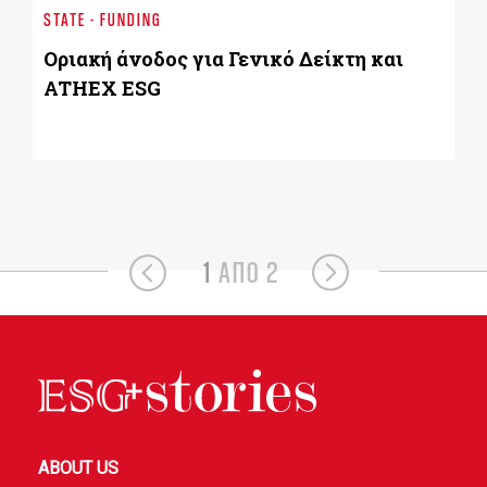
Im
STATE - FUNDING
κ
πα
Oριακή άνοδος για Γενικό Δείκτη και
ATHEX ESG
1
ΑΠΟ 2
ABOUT US