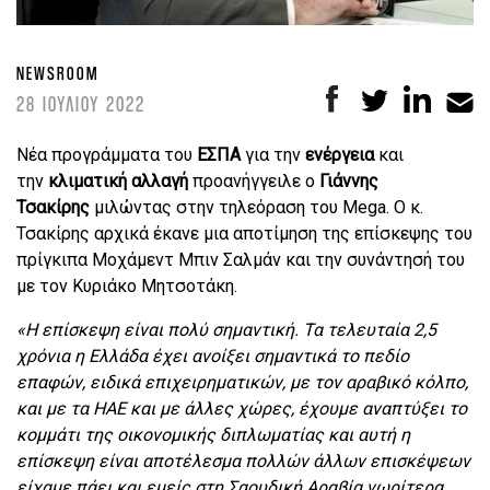
NEWSROOM
28 ΙΟΥΛΙΟΥ 2022
Nέα προγράμματα του
ΕΣΠΑ
για την
ενέργεια
και
την
κλιματική αλλαγή
προανήγγειλε ο
Γιάννης
Τσακίρης
μιλώντας στην τηλεόραση του Mega. Ο κ.
Τσακίρης αρχικά έκανε μια αποτίμηση της επίσκεψης του
πρίγκιπα Μοχάμεντ Μπιν Σαλμάν και την συνάντησή του
με τον Κυριάκο Μητσοτάκη.
«Η επίσκεψη είναι πολύ σημαντική. Τα τελευταία 2,5
χρόνια η Ελλάδα έχει ανοίξει σημαντικά το πεδίο
επαφών, ειδικά επιχειρηματικών, με τον αραβικό κόλπο,
και με τα ΗΑΕ και με άλλες χώρες, έχουμε αναπτύξει το
κομμάτι της οικονομικής διπλωματίας και αυτή η
επίσκεψη είναι αποτέλεσμα πολλών άλλων επισκέψεων
είχαμε πάει και εμείς στη Σαουδική Αραβία νωρίτερα.