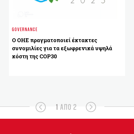
EN
Αυ
GOVERNANCE
κ
Ο ΟΗΕ πραγματοποιεί έκτακτες
συνομιλίες για τα εξωφρενικά υψηλά
κόστη της COP30
1
ΑΠΟ 2