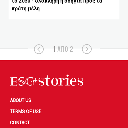
το 2030 - Ολόκληρη η οδηγία προς τα
κράτη μέλη
1
ΑΠΟ 2
ABOUT US
TERMS OF USE
CONTACT