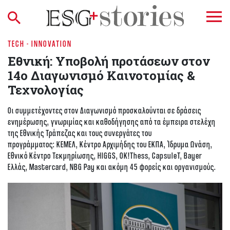
TECH - INNOVATION
Εθνική: Υποβολή προτάσεων στον
14ο Διαγωνισμό Καινοτομίας &
Τεχνολογίας
Οι συμμετέχοντες στον Διαγωνισμό προσκαλούνται σε δράσεις
ενημέρωσης, γνωριμίας και καθοδήγησης από τα έμπειρα στελέχη
της Εθνικής Τράπεζας και τους συνεργάτες του
προγράμματος: KEMEΛ, Κέντρο Αρχιμήδης του ΕΚΠΑ, Ίδρυμα Ωνάση,
Εθνικό Κέντρο Τεκμηρίωσης, HIGGS, ΟΚ!Τhess, CapsuleT, Bayer
Eλλάς, Mastercard, ΝΒG Pay και ακόμη 45 φορείς και οργανισμούς.