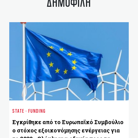
ΔΗΜΟΦΙΛΗ
ST
Έ
STATE - FUNDING
π
ε
Εγκρίθηκε από το Ευρωπαϊκό Συμβούλιο
ο
ο στόχος εξοικονόμησης ενέργειας για