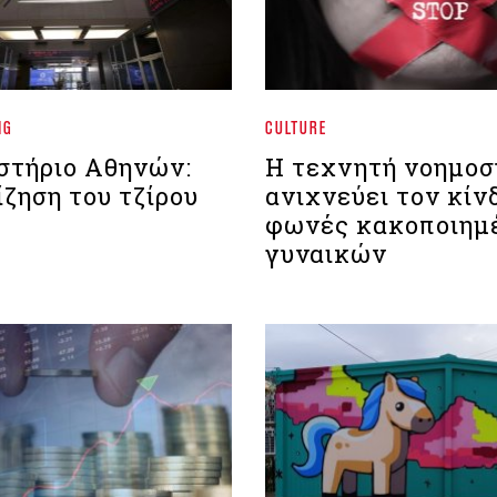
NG
CULTURE
στήριο Aθηνών:
Η τεχνητή νοημοσ
ζηση του τζίρου
ανιχνεύει τον κίν
φωνές κακοποιημ
γυναικών