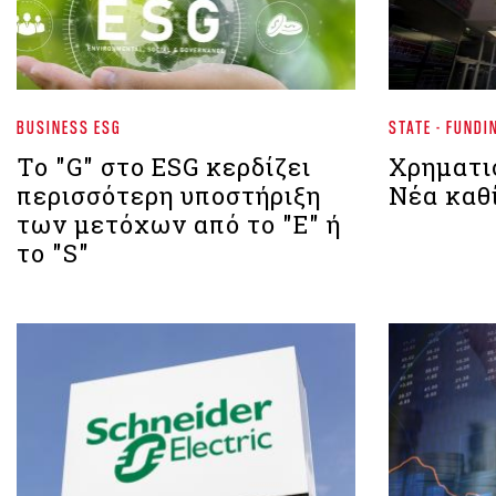
BUSINESS ESG
STATE - FUNDI
Το "G" στο ESG κερδίζει
Χρηματι
περισσότερη υποστήριξη
Νέα καθί
των μετόχων από το "E" ή
το "S"