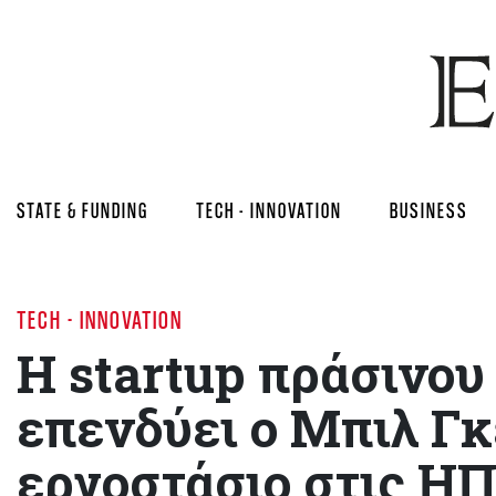
STATE & FUNDING
TECH - INNOVATION
BUSINESS
TECH - INNOVATION
Η startup πράσινου
επενδύει ο Μπιλ Γκ
εργοστάσιο στις Η