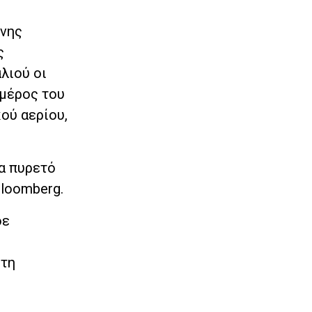
ένης
ς
λιού οι
 μέρος του
ού αερίου,
να πυρετό
Bloomberg.
δε
στη