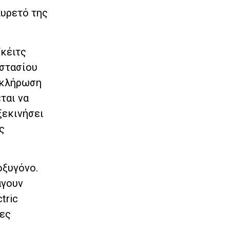
πυρετό της
Γκέιτς
οστασίου
οκλήρωση
ται να
ξεκινήσει
ς
οξυγόνο.
άγουν
tric
δες