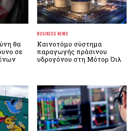
BUSINESS NEWS
ύνη θα
Καινοτόμο σύστημα
δυνο σε
παραγωγής πράσινου
ένων
υδρογόνου στη Μότορ Όιλ