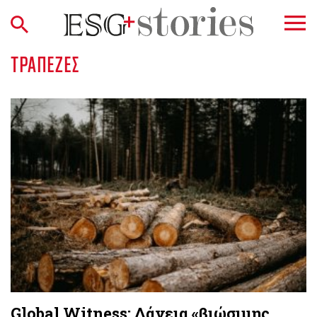
ΤΡΆΠΕΖΕΣ
Global Witness: Δάνεια «βιώσιμης