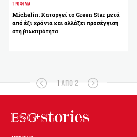
ΤΡΌΦΙΜΑ
π
σε
Michelin: Καταργεί το Green Star μετά
από έξι χρόνια και αλλάζει προσέγγιση
στη βιωσιμότητα
1
ΑΠΟ 2