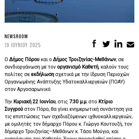
NEWSROOM
19 ΙΟΥΝΙΟΥ 2025
Ο
Δήμος Πόρου
και ο
Δήμος Τροιζηνίας-Μεθάνων
, σε
συνδιοργάνωση με τον
οργανισμό Καθετή
, καλούν τους
πολίτες σε
εκδήλωση
σχετικά με την ίδρυση Περιοχών
Οργανωμένης Ανάπτυξης Υδατοκαλλιεργειών (ΠΟΑΥ)
στον Αργοσαρωνικό.
Την
Κυριακή 22 Ιουνίου
, στις
7:30 μ.μ.
στο
Κτίριο
Συγγρού
στον Πόρο, θα γίνει ενημερωτική συνάντηση για
τις επιπτώσεις των σχεδιαζόμενων ιχθυοκαλλιεργειών,
με ομιλητές τον δήμαρχο Πόρου κ. Γιώργο Κουτουζή, τον
δήμαρχο Τροιζηνίας–Μεθάνων κ. Τάσο Μούγιο, και
εκπρόσωπο της Καθετής. Έχουν προσκληθεί επίσης ο