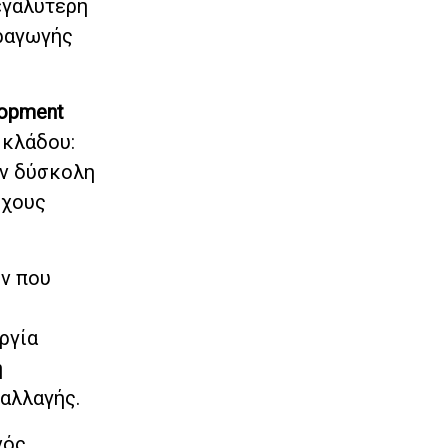
εγαλύτερη
αραγωγής
lopment
 κλάδου:
ύν δύσκολη
όχους
ν που
η
ργία
ή
 αλλαγής.
νός