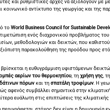
υτές και ρυθμιστικές αρχές να αξιολογούν με μ
αι κοινωνικό αντίκτυπο της γεωργίας και της π
πό το
World Business Council for Sustainable Deve
τιμετώπιση ενός διαχρονικού προβλήματος του
σίων, μεθοδολογιών και δεικτών, που καθιστο
 αξιόπιστη παρακολούθηση της προόδου προς στ
 βρίσκεται η ευθυγράμμιση υφιστάμενων δεικτώ
ομπές αερίων του θερμοκηπίου
, τη
χρήση γης
, τ
υδάτινων πόρων
και τη
σπατάλη τροφίμων
. Η γεω
θώς αφενός συμβάλλει σημαντικά στην κλιματικ
αίτερα ευάλωτη στις επιπτώσεις της κλιματικής
περιγράφεται, στόχος δεν είναι η δημιουργία ε