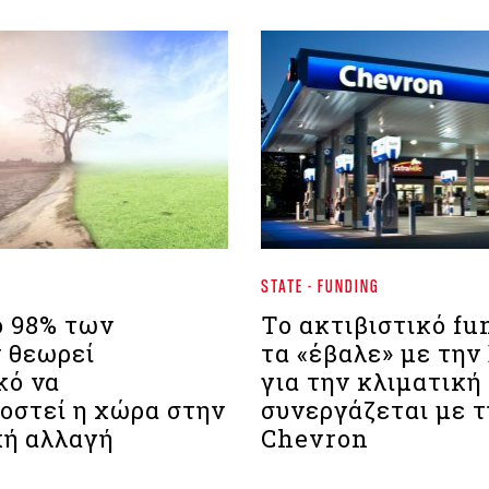
STATE - FUNDING
ο 98% των
Το ακτιβιστικό fu
 θεωρεί
τα «έβαλε» με την
κό να
για την κλιματική
οστεί η χώρα στην
συνεργάζεται με 
κή αλλαγή
Chevron