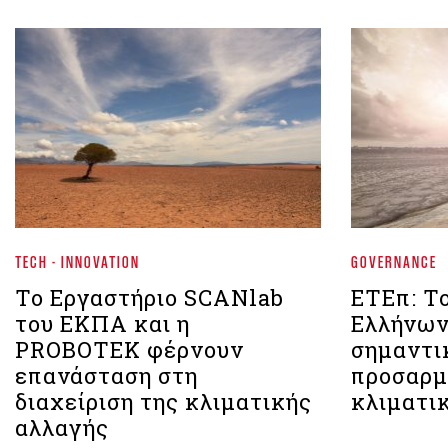
TECH - INNOVATION
GOVERNANCE
Το Εργαστήριο SCANlab
ΕΤΕπ: Τ
του ΕΚΠΑ και η
Ελλήνων
PROBOTEK φέρνουν
σημαντι
επανάσταση στη
προσαρμ
διαχείριση της κλιματικής
κλιματι
αλλαγής