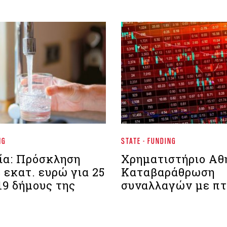
NG
STATE - FUNDING
ία: Πρόσκληση
Χρηματιστήριο Aθ
 εκατ. ευρώ για 25
Καταβαράθρωση
19 δήμους της
συναλλαγών με π