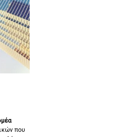
ομέα
ρικών που