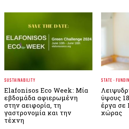
SUSTAINABILITY
STATE - FUNDI
Elafonisos Eco Week: Μία
Λειψυδρ
εβδομάδα αφιερωμένη
ύψους 18
στην αειφορία, τη
έργα σε 
γαστρονομία και την
χώρας
τέχνη