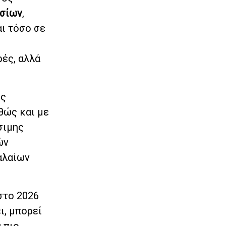
ισίων
,
ι τόσο σε
ρές, αλλά
ης
αθώς και με
σιμης
ών
αλαίων
στο 2026
ι, μπορεί
 πιο