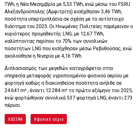
TWh, η Νέα Μεσημβρία με 5,53 TWh, ενώ μέσω του FSRU
Αλεξανδρούπολης (Αμφιτρίτη) εισήχθησαν 3,46 TWh,
ποσότητα υπερτριπλάσια σε σχέση με το αντίστοιχο
διάστημα του 2025. Οι Ηνωμένες Πολιτείες παρέμειναν ο
κυριότερος προμηθευτής LNG, με 12,67 TWh,
καλύπτοντας περίπου το 70% των συνολικών
ποσοτήτων LNG που εισήχθησαν μέσω Ρεβυθούσας, ενώ
ακολούθησε η Νιγηρία με 4,16 TWh.
Διπλασιασμός των μεγεθών καταγράφεται στην
υπηρεσία μεταφοράς υγροποιημένου φυσικού αερίου με
φορτηγά καθώς η διακινηθείσα ποσότητα ανήλθε σε
24.641 m³ , έναντι 12.284 m³ το πρώτο εξάμηνο του 2025,
ενώ φορτώθηκαν συνολικά 537 φορτηγά LNG, έναντι 273
πέρυσι
ΔΕΣΦΑ
φυσικό αέριο