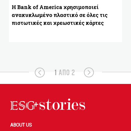
2
Η Bank of America χρησιμοποιεί
ανακυκλωμένο πλαστικό σε όλες τις
πιστωτικές και χρεωστικές κάρτες
1
ΑΠΟ 2
ABOUT US