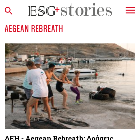
AEGEAN REBREATH
ΔΕΗ - Aegean Rebreath: Δράσεις