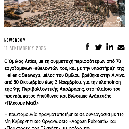
NEWSROOM
11 ΔΕΚΕΜΒΡΙΟΥ 2025
Ο Όμιλος Attica, με τη συμμετοχή περισσότερων από 70
εργαζομένων–εθελοντών του, και με την υποστήριξη της
Hellenic Seaways, μέλος του Ομίλου, βρέθηκε στην Αίγινα
από 30 Οκτωβρίου έως 2 Νοεμβρίου, για την υλοποίηση
της 9ης Περιβαλλοντικής ΑπόΔρασης, στο πλαίσιο του
προγράμματος Υπεύθυνης και Βιώσιμης Ανάπτυξης
«Πλέουμε Μαζί».
Η πρωτοβουλία πραγματοποιήθηκε σε συνεργασία με τις
Μη Κυβερνητικές Οργανώσεις «Aegean Rebreath» και
«Πράκτορες του Πλανήτη», με στόχο την