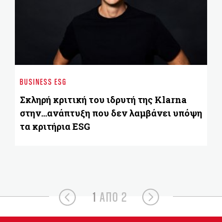
BU
ΟΤ
BUSINESS ESG
T
Σκληρή κριτική του ιδρυτή της Klarna
στην...ανάπτυξη που δεν λαμβάνει υπόψη
τα κριτήρια ESG
1
ΑΠΟ 2