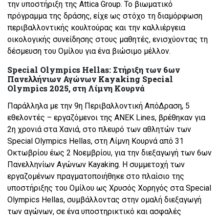
την υποστήριξη της Attica Group. Το βιωματικό
πρόγραμμα της δράσης, είχε ως στόχο τη διαμόρφωση
περιβαλλοντικής κουλτούρας και την καλλιέργεια
οικολογικής συνείδησης στους μαθητές, ενισχύοντας τη
δέσμευση του Ομίλου για ένα βιώσιμο μέλλον.
Special Olympics Hellas: Στήριξη των 6ων
Πανελλήνιων Αγώνων Kayaking Special
Olympics 2025, στη Λίμνη Κουρνά
Παράλληλα με την 9η Περιβαλλοντική ΑπόΔραση, 5
εθελοντές – εργαζόμενοι της ANEK Lines, βρέθηκαν για
2η χρονιά στα Χανιά, στο πλευρό των αθλητών των
Special Olympics Hellas, στη Λίμνη Κουρνά από 31
Οκτωβρίου έως 2 Νοεμβρίου, για την διεξαγωγή των 6ων
Πανελληνίων Αγώνων Kayaking. Η συμμετοχή των
εργαζομένων πραγματοποιήθηκε στο πλαίσιο της
υποστήριξης του Ομίλου ως Χρυσός Χορηγός στα Special
Olympics Hellas, συμβάλλοντας στην ομαλή διεξαγωγή
των αγώνων, σε ένα υποστηρικτικό και ασφαλές