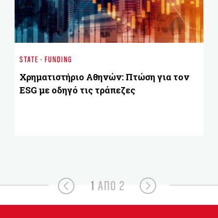
ST
Mι
STATE - FUNDING
ιδ
Χρηματιστήριο Aθηνών: Πτώση για τον
ESG με οδηγό τις τράπεζες
1
ΑΠΟ 2