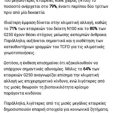
100 μεγαλύτερες εταιρείες κάθε χώρας (N100) το
ποσοστό ανέρχεται στο
79%
, έναντι περίπου δύο τρίτων
πριν από μία δεκαετία.
Ιδιαίτερη έμφαση δίνεται στην κλιματική αλλαγή, καθώς
το
71%
των εταιρειών του δείκτη N100 και το
80%
των
G250 έχουν θέσει στόχους μείωσης εκπομπών άνθρακα.
Παράλληλα, αυξάνεται σημαντικά και η υιοθέτηση των
κατευθυντήριων γραμμών του TCFD για τις κλιματικές
γνωστοποιήσεις.
Ωστόσο, η έκθεση επισημαίνει ότι εξακολουθούν να
υπάρχουν σημαντικές αδυναμίες. Μόλις το
64%
των
εταιρειών G250 αναγνωρίζει επίσημα την κλιματική
αλλαγή ως επιχειρηματικό κίνδυνο, ενώ λιγότερες από
τις μισές θεωρούν τη βιοποικιλότητα κρίσιμο
παράγοντα κινδύνου.
Παράλληλα, λιγότερες από τις μισές μεγάλες εταιρείες
δημοσιοποιούν επαρκή στοιχεία για κοινωνικά ζητήματα,