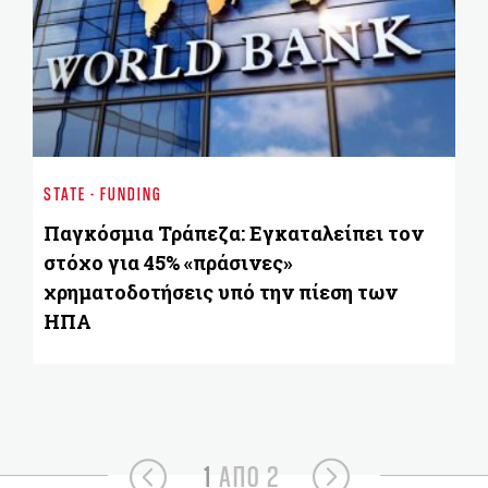
ST
H 
STATE - FUNDING
B
Παγκόσμια Τράπεζα: Εγκαταλείπει τον
στόχο για 45% «πράσινες»
χρηματοδοτήσεις υπό την πίεση των
ΗΠΑ
1
ΑΠΟ 2