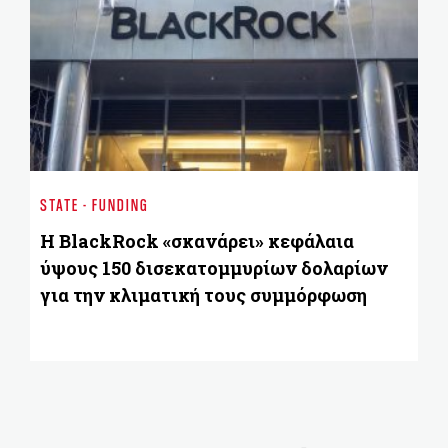
BU
Α
STATE - FUNDING
ε
οι
Η BlackRock «σκανάρει» κεφάλαια
ό
ύψους 150 δισεκατομμυρίων δολαρίων
για την κλιματική τους συμμόρφωση