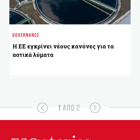
BU
5 
GOVERNANCE
μ
Η ΕΕ εγκρίνει νέους κανόνες για τα
αστικά λύματα
1
ΑΠΟ 2