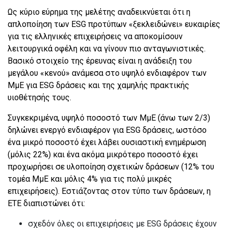
Ως κύριο εύρημα της μελέτης αναδεικνύεται ότι η
απλοποίηση των ESG προτύπων «ξεκλειδώνει» ευκαιρίες
για τις ελληνικές επιχειρήσεις να αποκομίσουν
λειτουργικά οφέλη και να γίνουν πιο ανταγωνιστικές.
Βασικό στοιχείο της έρευνας είναι η ανάδειξη του
μεγάλου «κενού» ανάμεσα στο υψηλό ενδιαφέρον των
ΜμΕ για ESG δράσεις και της χαμηλής πρακτικής
υιοθέτησής τους.
Συγκεκριμένα, υψηλό ποσοστό των ΜμΕ (άνω των 2/3)
δηλώνει ενεργό ενδιαφέρον για ESG δράσεις, ωστόσο
ένα μικρό ποσοστό έχει λάβει ουσιαστική ενημέρωση
(μόλις 22%) και ένα ακόμα μικρότερο ποσοστό έχει
προχωρήσει σε υλοποίηση σχετικών δράσεων (12% του
τομέα ΜμΕ και μόλις 4% για τις πολύ μικρές
επιχειρήσεις). Εστιάζοντας στον τύπο των δράσεων, η
ΕΤΕ διαπιστώνει ότι:
σχεδόν όλες οι επιχειρήσεις με ESG δράσεις έχουν