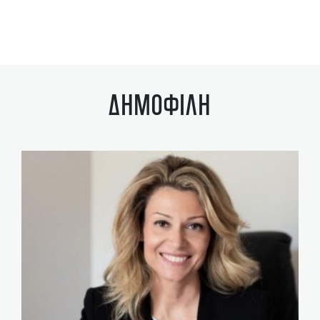
ΔΗΜΟΦΙΛΗ
ST