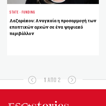
Αλ
STATE - FUNDING
με
α
Λαζαράκου: Aναγκαία η προσαρμογή των
εποπτικών αρχών σε ένα ψηφιακό
περιβάλλον
1
ΑΠΟ 2