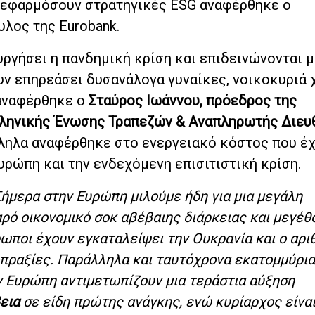
 εφαρμόσουν στρατηγικές ESG αναφέρθηκε ο
λος της Eurobank.
υργήσει η πανδημική κρίση και επιδεινώνονται μ
υν επηρεάσει δυσανάλογα γυναίκες, νοικοκυριά
 αναφέρθηκε ο
Σταύρος Ιωάννου, πρόεδρος της
ληνικής Ένωσης Τραπεζών & Αναπληρωτής Διευ
ηλα αναφέρθηκε στο ενεργειακό κόστος που έχ
υρώπη και την ενδεχόμενη επισιτιστική κρίση.
Σήμερα στην Ευρώπη μιλούμε ήδη για μια μεγάλη
ρό οικονομικό σοκ αβέβαιης διάρκειας και μεγέθ
ωποι έχουν εγκαταλείψει την Ουκρανία και ο αρι
οπραξίες. Παράλληλα και ταυτόχρονα εκατομμύρια
ην Ευρώπη αντιμετωπίζουν μια τεράστια αύξηση
βεια
σε είδη πρώτης ανάγκης, ενώ κυρίαρχος είναι