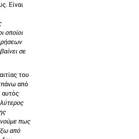
ς. Είναι
ς
ι οποίοι
ειρήσεων
βαίνει σε
αιτίας του
 πάνω από
ς αυτός
αλύτερος
ης
εχνούμε πως
Έξω από