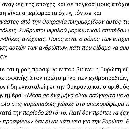
 ανάγκες της εποχής και σε παγκόσμιους στόχου
ση είναι απερίφραστα όχι!», τόνισε και
νάστες από την Ουκρανία πλημμυρίζουν αυτές τι
όλεις. Άνθρωποι υψηλού μορφωτικού επιπέδου ο
υνθήκες ανέχειας. Ποιος είναι ο ρόλος των επιχ
ση αυτών των ανθρώπων, κάτι που είδαμε να συμ
ς;»
ισε ότι η ροή προσφύγων που βιώνει η Ευρώπη εξ
ρωτοφανής. Στον πρώτο μήνα των εχθροπραξιών,
υν ήδη εγκαταλείψει την Ουκρανία και ο αριθμό
ην ημέρα.
«Μέσα σε ένα μήνα είναι ασύγκριτα μεγ
άσυλο στις ευρωπαϊκές χώρες στο αποκορύφωμα τ
ατά την περίοδο 2015-16. Γιατί δεν πρέπει να ξ
προσφύγων δεν είναι κάτι νέο για την Ευρώπη. 