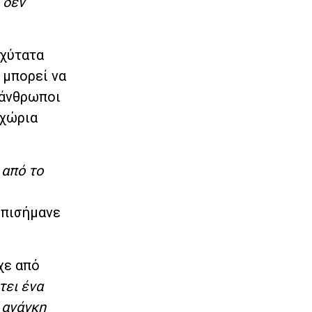
 δεν
αχύτατα
 μπορεί να
 άνθρωποι
γχώρια
 από το
 επισήμανε
ίχε από
τει ένα
 ανάγκη