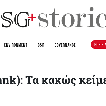
ΡΟΗ ΕΙ
ENVIRONMENT
CSR
GOVERNANCE
ank): Τα κακώς κείμ