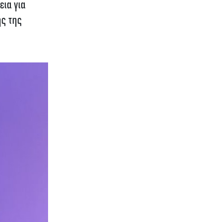
εια για
ής της