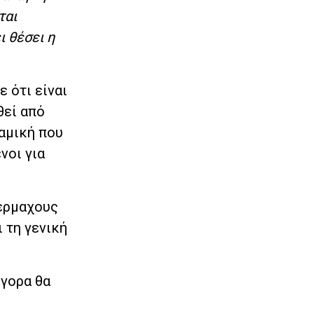
ται
ι θέσει η
ε ότι
είναι
θεί από
ναμική που
νοι για
πέρμαχους
ι τη γενική
ήγορα θα