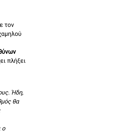
ε τον
 χαμηλού
θύνων
ει πλήξει
ους. Ήδη,
θμός θα
 ο