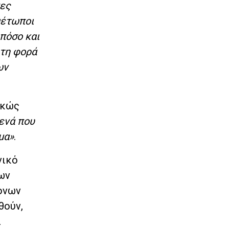
νες
μέτωποι
 πόσο και
 τη φορά
ων
ακώς
ενά που
μα»
.
νικό
ων
ρονων
θούν,
α