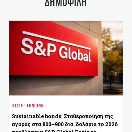
ΔΗΜΟΦΙΛΗ
BU
Β
STATE - FUNDING
Δι
Sustainable bonds: Σταθεροποίηση της
αγοράς στα 800–900 δισ. δολάρια το 2026