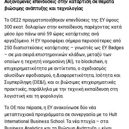
Αυξανόμενες επενδύσεις στην κατάρτιση σε θέματα
βιώσιμης ανάπτυξης και τεχνολογίας
Το ΟΕ22 πραγματοποιήθηκαν επενδύσεις της EY ύψους
300 εκατ. δολαρίων στην εκπαίδευση, παρέχοντας κατά
μέσο όρο πάνω από 59 ώρες κατάρτισης ανά
εργαζόμενο. Η EY προσφέρει σήμερα περισσότερες από
250 διαπιστεύσεις κατάρτισης – γνωστές ως EY Badges
– σε μια σειρά επιστημονικών κλάδων, μεταξύ των
οποίων η τεχνητή νοημοσύνη (AI), το blockchain, η
επιχειρηματικότητα με αντίκτυπο, ο σχεδιασμός
αλυσίδων εφοδιασμού, η Διαφορετικότητα, Ισότητα και
Συμπερίληψη (DE&I), και οι βιώσιμες επιχειρηματικές
πρακτικές, παράλληλα με την τεχνική εκπαίδευση στη
λογιστική και τη φορολογία.
To OE που πέρασε, η EY ανακοίνωσε δύο νέα
μεταπτυχιακά προγράμματα σε συνεργασία με το Hult
International Business School. Τα νέα πτυχία – στα
Business Analytics και τη Βιώσιμη Ανάπτυξη – είναι