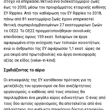
στόχο να επηρεάσει θετικά ένα δισεκατομμύριο ζωές
έως το 2030, μέσω του προγράμματος εταιρικής ευθύνης
EY Ripples. Από την καθιέρωση του EY Ripples το 2018,
πάνω από 81 εκατομμύρια ζωές έχουν επηρεαστεί
θετικά, συμπεριλαμβανομένων 27 εκατομμυρίων ζωών
το ΟΕ22. Το ΟΕ22 πραγματοποιήθηκαν συνολικές
επενδύσεις ύψους 159 εκατ. δολαρίων σε έργα
αφιερωμένα στην ενίσχυση των τοπικών κοινοτήτων,
ενώ οι άνθρωποι της ΕΥ αφιέρωσαν 1,1 εκατ. ώρες σε
μια σειρά από πρωτοβουλίες και έργα συνεισφοράς
αξίας σε είδος (value-in-kind).
Σχεδιάζοντας το αύριο
Οι επικεφαλής της EY κατέθεσαν πρόταση για τη
μετεξέλιξη του οργανισμού σε δύο ανεξάρτητους
οργανισμούς, ο καθένας από τους οποίους θα
περιλαμβάνει ένα μεγάλο εύρος ειδικοτήτων. Ο ένας από
τους δύο αυτούς οργανισμούς, θα αποτελείται από ένα
απλούστερο, πιο ευέλικτο παγκόσμιο δίκτυο εταιρειών-