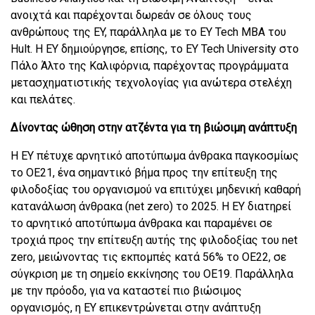
ανοιχτά και παρέχονται δωρεάν σε όλους τους
ανθρώπους της EY, παράλληλα με το EY Tech MBA του
Hult. Η EY δημιούργησε, επίσης, το EY Tech University στο
Πάλο Άλτο της Καλιφόρνια, παρέχοντας προγράμματα
μετασχηματιστικής τεχνολογίας για ανώτερα στελέχη
και πελάτες.
Δίνοντας ώθηση στην ατζέντα για τη βιώσιμη ανάπτυξη
Η EY πέτυχε αρνητικό αποτύπωμα άνθρακα παγκοσμίως
το ΟΕ21, ένα σημαντικό βήμα προς την επίτευξη της
φιλοδοξίας του οργανισμού να επιτύχει μηδενική καθαρή
κατανάλωση άνθρακα (net zero) το 2025. Η EY διατηρεί
το αρνητικό αποτύπωμα άνθρακα και παραμένει σε
τροχιά προς την επίτευξη αυτής της φιλοδοξίας του net
zero, μειώνοντας τις εκπομπές κατά 56% το ΟΕ22, σε
σύγκριση με τη σημείο εκκίνησης του ΟΕ19. Παράλληλα
με την πρόοδο, για να καταστεί πιο βιώσιμος
οργανισμός, η EY επικεντρώνεται στην ανάπτυξη