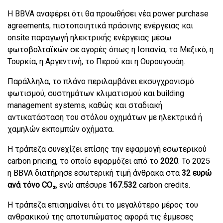
Η BBVA αναφέρει ότι θα προωθήσει νέα power purchase
agreements, πιστοποιητικά πράσινης ενέργειας και
onsite παραγωγή ηλεκτρικής ενέργειας μέσω
φωτοβολταϊκών σε αγορές όπως η Ισπανία, το Μεξικό, η
Τουρκία, η Αργεντινή, το Περού και η Ουρουγουάη.
Παράλληλα, το πλάνο περιλαμβάνει εκσυγχρονισμό
φωτισμού, συστημάτων κλιματισμού και building
management systems, καθώς και σταδιακή
αντικατάσταση του στόλου οχημάτων με ηλεκτρικά ή
χαμηλών εκπομπών οχήματα.
Η τράπεζα συνεχίζει επίσης την εφαρμογή εσωτερικού
carbon pricing, το οποίο εφαρμόζει από το
2020
. Το 2025
η BBVA διατήρησε εσωτερική τιμή άνθρακα στα
32 ευρώ
ανά τόνο CO₂
, ενώ απέσυρε
167.532
carbon credits.
Η τράπεζα επισημαίνει ότι το μεγαλύτερο μέρος του
ανθρακικού της αποτυπώματος αφορά τις έμμεσες