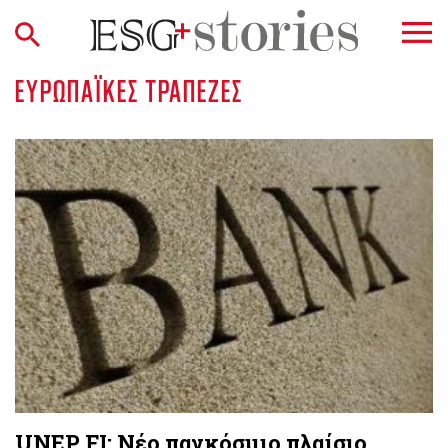
ΕΥΡΩΠΑΪΚΈΣ ΤΡΆΠΕΖΕΣ
UNEP FI: Νέο παγκόσμιο πλαίσιο