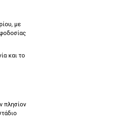
ίου, με
οφοδοσίας
ία και το
ν πλησίον
στάδιο