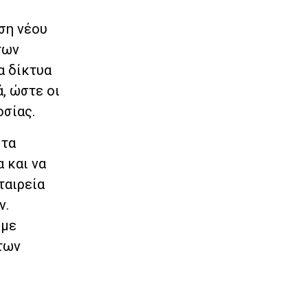
ση νέου
των
α δίκτυα
, ώστε οι
οσίας.
 τα
 και να
ταιρεία
ν.
 με
των