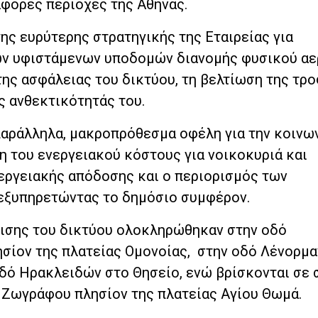
άφορες περιοχές της Αθήνας.
ης ευρύτερης στρατηγικής της Εταιρείας για
ων υφιστάμενων υποδομών διανομής φυσικού αερ
της ασφάλειας του δικτύου, τη βελτίωση της τρ
ς ανθεκτικότητάς του.
παράλληλα, μακροπρόθεσμα οφέλη για την κοινων
η του ενεργειακού κόστους για νοικοκυριά και
νεργειακής απόδοσης και ο περιορισμός των
εξυπηρετώντας το δημόσιο συμφέρον.
μισης του δικτύου ολοκληρώθηκαν στην οδό
σίον της πλατείας Ομονοίας, στην οδό Λένορμα
οδό Ηρακλειδών στο Θησείο, ενώ βρίσκονται σε 
 Ζωγράφου πλησίον της πλατείας Αγίου Θωμά.