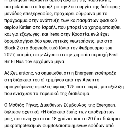
πετρελαίου στο Ισραήλ με την λειτουργία της δεύτερης
μονάδας επεξεργασίας, προχωρεί σύμφωνα με το
πρόγραμμα στην ανάπτυξη των κοιτασμάτων φυσικού
αερίου Katlan στο Ισραήλ, που μπορεί να χρησιμοποιηθεί
και για εξαγωγές, και Irena στην Κροατία, ενώ έχει
δρομολογήσει δύο ερευνητικές γεωτρήσεις, μία στο
Block 2 στο Βορειοδυτικό Ιόνιο τον Φεβρουάριο του
2027, και μία, στην Αίγυπτο στην χερσαία περιοχή East
Bir El Nus τον ερχόμενο μήνα.
Αξίζει, επίσης, να σημειωθεί ότι η Energean εισέπραξε
στη διάρκεια του α’ τριμήνου από την Αίγυπτο
προηγούμενες οφειλές ύψους 125 εκατ. ευρώ, μία εξέλιξη
που ενισχυσε τα ταμειακά της διαθέσιμα.
Ο Μαθιός Ρήγας, Διευθύνων Σύμβουλος της Energean,
δήλωσε σχετικά: «Η διάρκεια ζωής των αποθεμάτων
μας, που ανέρχεται σε 18 χρόνια, και τα 20 δισ. δολάρια
μακροπρόθεσμων συμβολαιοποιημένων εσόδων από