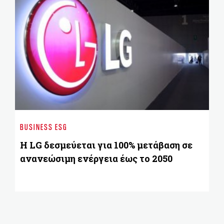
ST
Αν
BUSINESS ESG
πλ
το
H LG δεσμεύεται για 100% μετάβαση σε
ανανεώσιμη ενέργεια έως το 2050