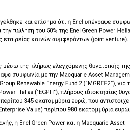
γέλθηκε και επίσημα ότι η Enel υπέγραψε συμφω
α την πώληση του 50%
της Enel Green Power Hell
 εταιρείας κοινών συμφερόντων (joint venture).
ντας μέσω της πλήρως ελεγχόμενης θυγατρικής της
έγραψε συμφωνία με την Macquarie Asset Managem
Group Renewable Energy Fund 2 (“MGREF2”), για 
Power Hellas ("EGPH"), πλήρους ιδιοκτησίας θυγ
 περίπου 345 εκατομμύρια ευρώ, που αντιστοιχε
 Enterprise Value) περίπου 980 εκατομμύρια ευρώ
ής, η Enel Green Power και η Macquarie Asset