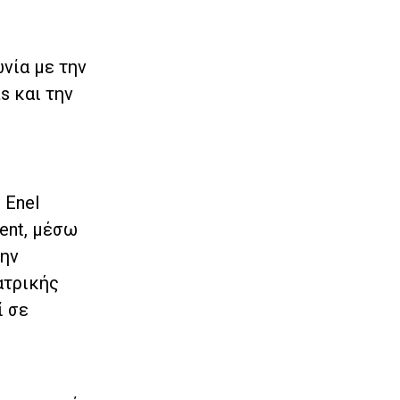
νία με την
as
και την
 Enel
ent, μέσω
την
ατρικής
ί σε
.