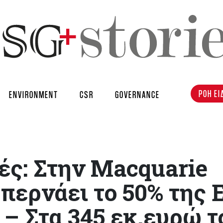
ΡΟΗ ΕΙ
ENVIRONMENT
CSR
GOVERNANCE
ές: Στην Macquarie
ερνάει το 50% της 
 – Στα 345 εκ.ευρώ τ