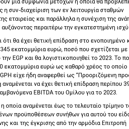
ουν μια συμφωνία μετόχων η οποία θα προβλέπε
ς η συν-διαχείριση των εν λειτουργία σταθμών
ης εταιρείας και παράλληλα η συνέχιση της ανά
 αυξάνοντας περαιτέρω την εγκατεστημένη ισχύ 
 ότι θα έχει θετική επίδραση στο ενοποιημένο
 345 εκατομμύρια ευρώ, ποσό που σχετίζεται με
την EGP και θα λογιστικοποιηθεί το 2023. Το π
00 εκατομμύρια ευρώ ως καθαρό χρέος το οποίο
EGPH είχε ήδη αναφερθεί ως “Προοριζόμενη προ
 αναμένεται να έχει θετική επίδραση περίπου 3
μβανόμενα EBITDA του Ομίλου για το 2023.
η οποία αναμένεται έως το τελευταίο τρίμηνο τ
μένων προϋποθέσεων συνήθων για αυτού του είδ
ης και της έγκρισης από την αρμόδια Επιτροπή