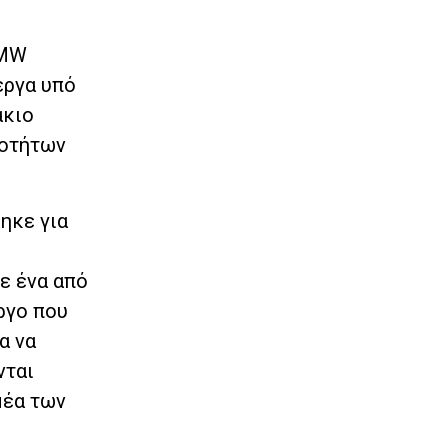
 MW
έργα υπό
άκιο
ιοτήτων
ηκε για
ε ένα από
ργο που
α να
νται
μέα των