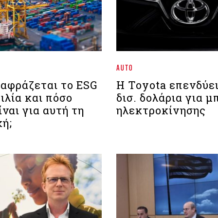
AUTO
αφράζεται το ESG
Η Toyota επενδύει
ιλία και πόσο
δισ. δολάρια για 
ίναι για αυτή τη
ηλεκτροκίνησης
χή;