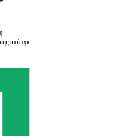
ση
ισης από την