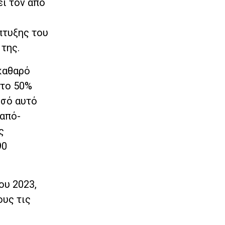
ι τον από
πτυξης του
της.
 καθαρό
 το 50%
οσό αυτό
 από-
ς
90
ου 2023,
ους τις