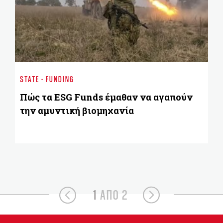
BU
Δ
STATE - FUNDING
εφ
Ε
Πώς τα ESG Funds έμαθαν να αγαπούν
την αμυντική βιομηχανία
1
ΑΠΟ 2