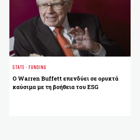
MA
Η 
STATE - FUNDING
π
Ο Warren Buffett επενδύει σε ορυκτά
καύσιμα με τη βοήθεια του ESG