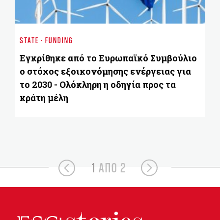
ST
Έ
STATE - FUNDING
π
ε
Εγκρίθηκε από το Ευρωπαϊκό Συμβούλιο
ο
ο στόχος εξοικονόμησης ενέργειας για
το 2030 - Ολόκληρη η οδηγία προς τα
κράτη μέλη
1
ΑΠΟ 2