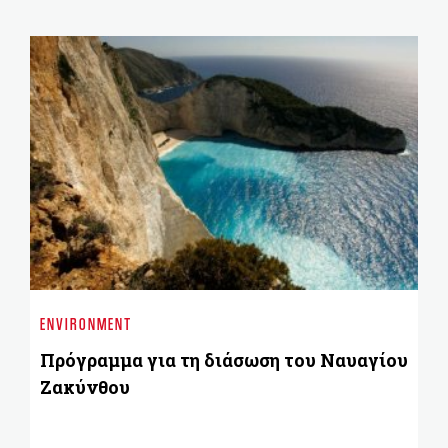
GO
W
ENVIRONMENT
τη
πε
Πρόγραμμα για τη διάσωση του Ναυαγίου
Ζακύνθου