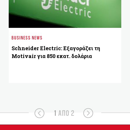
ST
Χρ
BUSINESS NEWS
ES
Schneider Electric: Εξαγοράζει τη
Motivair για 850 εκατ. δολάρια
1
ΑΠΟ 2