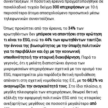
συνεντεύξεων. Η ποσοτική έρευνα πραγματοποιήθηκε σε
πανελλαδικό τυχαίο δείγμα
300 επιχειρήσεων
με 10 ή
περισσότερα άτομα απασχολούμενο προσωπικό μέσω
τηλεφωνικών συνεντεύξεων.
Όπως προκύπτει από την έρευνα, το
34%
των
ερωτηθέντων δεν
μπόρεσε να απαντήσει στην ερώτηση
τι είναι το
ESG,
ενώ
το 44% των ερωτηθέντων ταυτίζει
την έννοια της βιωσιμότητας με την ύπαρξη πολιτικών
για το περιβάλλον και όχι με την κοινωνική
υπευθυνότητα ή την εταιρική διακυβέρνηση.
Παρά το
γεγονός, ότι η μελέτη διαπιστώνει άγνοια των
μικρομεσαίων επιχειρήσεων σχετικά με τον ορισμό του
ESG, παρατηρείται μία παράδοξα θετική προδιάθεση
απέναντι στη σχετική νομοθεσία της Ε.Ε., με
το 68,3% να
αναγνωρίζει την αναγκαιότητά τους
. Στο ίδιο πλαίσιο, η
μεγάλη πλειοψηφία των επιχειρήσεων, θεωρεί θετική
εξέλιξη την εφαρμογή πολιτικών ESG από τις εταιρείες
ανεξαρτήτως μεγέθους σε ποσοστό μεγαλύτερο
από