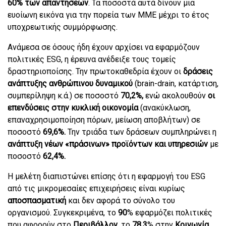
60% των απαντήσεων
. Τα ποσοστά αυτά δίνουν μια
ευοίωνη εικόνα για την πορεία των ΜΜΕ μέχρι το έτος
υποχρεωτικής συμμόρφωσης.
Ανάμεσα σε όσους ήδη έχουν αρχίσει να εφαρμόζουν
πολιτικές ESG, η έρευνα ανέδειξε τους τομείς
δραστηριοποίσης. Την πρωτοκαθεδρία έχουν oι
δράσεις
ανάπτυξης ανθρώπινου δυναμικού
(brain-drain, κατάρτιση,
συμπερίληψη κ.ά.) σε ποσοστό
70,2%,
ενώ ακολουθούν
οι
επενδύσεις στην κυκλική οικονομία
(ανακύκλωση,
επαναχρησιμοποίηση πόρων, μείωση αποβλήτων) σε
ποσοστό
69,6%.
Την τριάδα των δράσεων συμπληρώνει η
ανάπτυξη νέων «πράσινων» προϊόντων και υπηρεσιών
με
ποσοστό
62,4%.
Η μελέτη διαπιστώνει επίσης ότι η εφαρμογή του ESG
από τις μικρομεσαίες επιχειρήσεις είναι κυρίως
αποσπασματική
και δεν αφορά το σύνολο του
οργανισμού. Συγκεκριμένα, το
90
% εφαρμόζει πολιτικές
που αφορούν στο
Περιβάλλον
, το
78,3
% στην
Κοινωνία