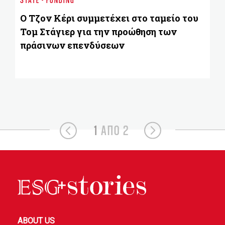
Ad
α
Ο Τζον Κέρι συμμετέχει στο ταμείο του
Τομ Στάγιερ για την προώθηση των
πράσινων επενδύσεων
1
ΑΠΟ 2
ABOUT US