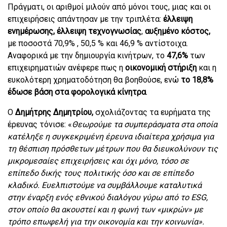
Πράγματι, οι αριθμοί μιλούν από μόνοι τους, μιας και οι
επιχειρήσεις απάντησαν με την τριπλέτα:
έλλειψη
ενημέρωσης,
έλλειψη τεχνογνωσίας
,
αυξημένο κόστος,
με ποσοστά 70,9% , 50,5 % και 46,9 % αντίστοιχα.
Αναφορικά με την δημιουργία κινήτρων, το
47,6%
των
επιχειρηματιών ανέφερε πως η
οικονομική στήριξη
και η
ευκολότερη χρηματοδότηση θα βοηθούσε, ενώ
το 18,8%
έδωσε βάση στα φορολογικά κίνητρα
.
Ο
Δημήτρης Δημητρίου,
σχολιάζοντας τα ευρήματα της
έρευνας τόνισε: «
Θεωρούμε τα συμπεράσματα στα οποία
κατέληξε η συγκεκριμένη έρευνα ιδιαίτερα χρήσιμα για
τη θέσπιση πρόσθετων μέτρων που θα διευκολύνουν τις
μικρομεσαίες επιχειρήσεις και όχι μόνο, τόσο σε
επίπεδο δικής τους πολιτικής όσο και σε επίπεδο
κλαδικό. Ευελπιστούμε να συμβάλλουμε καταλυτικά
στην έναρξη ενός εθνικού διαλόγου γύρω από το ESG,
στον οποίο θα ακουστεί και η φωνή των «μικρών» με
τρόπο επωφελή για την οικονομία και την κοινωνία».