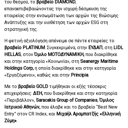
του θεσμού, το
βραβείο
DIAMOND
,
επαναεπιβεβαιώνοντας την ισχυρή δέσμευση της
εταιρείας στην ενσωμάτωση των αρχών της Βιώσιμης
Ανάπτυξης και την υιοθέτηση των αρχών ES
G
στη
στρατηγική της.
Η φετινή αξιολόγηση απένειμε σε πέντε εταιρείες το
βραβείο
PLATINUM
. Συγκεκριμένα, στην
ΕΥΔΑΠ
, στη
LIDL
HELLAS
, στον
Όμιλο ΜΟΤΟΔΥΝΑΜΙΚΗ,
που διακρίθηκε
και στην κατηγορία «Κοινωνία», στη
Seanergy
Maritime
Holdings
Corp
,
η οποία διακρίθηκε και στην κατηγορία
«Εργαζόμενοι», καθώς και στην
Principia
.
Με το
βραβείο
GOLD
τιμήθηκαν οι εξής τέσσερις
επιχειρήσεις:
ΔΕΗ,
που διακρίθηκε και στην κατηγορία
«Περιβάλλον»,
Saracakis
Group
of
Companies
,
Όμιλος
Ιατρικού Αθηνών,
που έλαβε και το βραβείο “
Best
New
Entry
” στον
CR
Index
, και
Μιχαήλ Αραμπατζής «Ελληνική
Ζύμη»
.