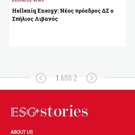
έχ
Ε
Helleniq Energy: Νέος πρόεδρος ΔΣ ο
Σπήλιος Λιβανός
1
ΑΠΟ 2
ABOUT US