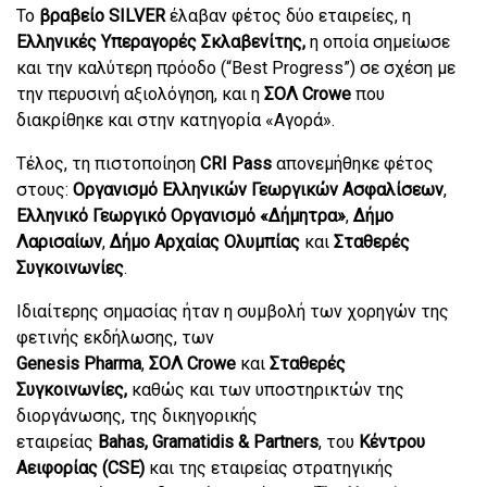
Το
βραβείο
SILVER
έλαβαν φέτος δύο εταιρείες, η
Ελληνικές Υπεραγορές
Σκλαβενίτης,
η οποία σημείωσε
και την καλύτερη πρόοδο (“
Best
Progress
”) σε σχέση με
την περυσινή αξιολόγηση, και η
ΣΟΛ
Crowe
που
διακρίθηκε και στην κατηγορία «Αγορά».
Τέλος, τη πιστοποίηση
CRI
Pass
απονεμήθηκε φέτος
στους:
Οργανισμό Ελληνικών Γεωργικών Ασφαλίσεων
,
Ελληνικό Γεωργικό Οργανισμό «Δήμητρα»
,
Δήμο
Λαρισαίων
,
Δήμο Αρχαίας Ολυμπίας
και
Σταθερές
Συγκοινωνίες
.
Ιδιαίτερης σημασίας ήταν η συμβολή των χορηγών της
φετινής εκδήλωσης, των
Genesis Pharma
,
ΣΟΛ
Crowe
και
Σταθερές
Συγκοινωνίες,
καθώς και των υποστηρικτών της
διοργάνωσης, της δικηγορικής
εταιρείας
Bahas
,
Gramatidis
&
Partners
, του
Κέντρου
Αειφορίας (
CSE
)
και της εταιρείας στρατηγικής