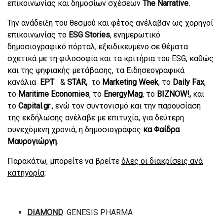
επικοινωνίας και δημοσίων σχέσεων
The Narrative
.
Την ανάδειξη του θεσμού και φέτος ανέλαβαν ως χορηγοί
επικοινωνίας το
Ε
SG Stories
, ενημερωτικό
δημοσιογραφικό πόρταλ, εξειδικευμένο σε θέματα
σχετικά με τη φιλοσοφία και τα κριτήρια του
ESG
, καθώς
και της ψηφιακής μετάβασης, τα Ειδησεογραφικά
κανάλια
ΕΡΤ
&
STAR
,
το
Marketing Week
, το
Daily Fax
,
το
Maritime
Economies
, το
EnergyMag
, το
BIZNOW
!
,
και
το
Capital
.
gr
.,
ενώ τον συντονισμό και την παρουσίαση
της εκδήλωσης ανέλαβε με επιτυχία, για δεύτερη
συνεχόμενη χρονιά, η δημοσιογράφος
κα Φαίδρα
Μαυρογιώργη
.
Παρακάτω, μπορείτε να βρείτε
όλες οι διακρίσεις ανά
κατηγορία
:
DΙΑΜΟND
: GENESIS PHARMA