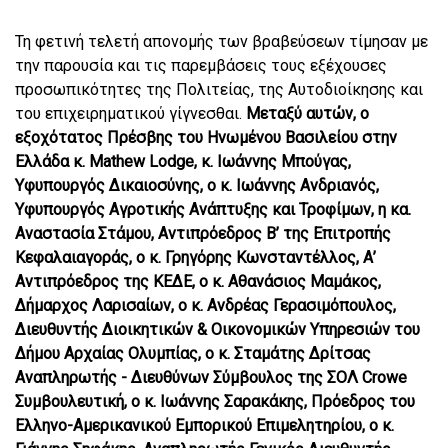
Τη φετινή τελετή απονομής των βραβεύσεων τίμησαν με
την παρουσία και τις παρεμβάσεις τους εξέχουσες
προσωπικότητες της Πολιτείας, της Αυτοδιοίκησης και
του επιχειρηματικού γίγνεσθαι.
Μεταξύ αυτών, ο
εξοχότατος Πρέσβης του Ηνωμένου Βασιλείου στην
Ελλάδα κ.
Mathew
Lodge
, κ. Ιωάννης Μπούγας,
Υφυπουργός Δικαιοσύνης,
o
κ. Ιωάννης Ανδριανός,
Υφυπουργός Αγροτικής Ανάπτυξης και Τροφίμων, η κα.
Αναστασία Στάμου, Αντιπρόεδρος Β’ της Επιτροπής
Κεφαλαιαγοράς, ο κ. Γρηγόρης Κωνσταντέλλος,
A
’
A
ντιπρόεδρος της ΚΕΔΕ, ο κ. Αθανάσιος Μαμάκος,
Δήμαρχος Λαρισαίων, ο κ. Ανδρέας Γερασιμόπουλος,
Διευθυντής Διοικητικών & Οικονομικών Υπηρεσιών του
Δήμου Αρχαίας Ολυμπίας, ο κ. Σταμάτης Δρίτσας
Αναπληρωτής - Διευθύνων Σύμβουλος της ΣΟΛ
Crowe
Συμβουλευτική, ο κ.
I
ωάννης Σαρακάκης, Πρόεδρος του
Ελληνο-
A
μερικανικού Εμπορικού Επιμελητηρίου, ο κ.