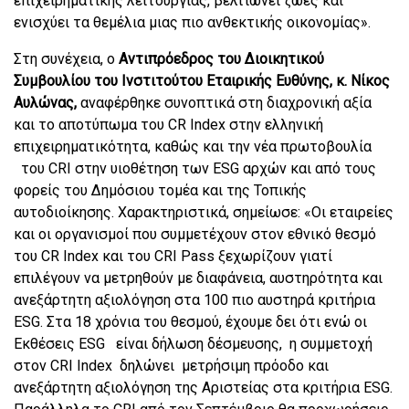
επιχειρηματικής λειτουργίας, βελτιώνει ζωές και
ενισχύει τα θεμέλια μιας πιο ανθεκτικής οικονομίας».
Στη συνέχεια, ο
Αντιπρόεδρος του Διοικητικού
Συμβουλίου του Ινστιτούτου Εταιρικής Ευθύνης, κ. Νίκος
Αυλώνας,
αναφέρθηκε συνοπτικά στη διαχρονική αξία
και το αποτύπωμα του
CR Index
στην ελληνική
επιχειρηματικότητα, καθώς και την νέα πρωτοβουλία
του
CRI
στην υιοθέτηση των
ESG
αρχών και από τους
φορείς του Δημόσιου τομέα και της Τοπικής
αυτοδιοίκησης. Χαρακτηριστικά, σημείωσε:
«Οι εταιρείες
και οι οργανισμοί που συμμετέχουν στον εθνικό θεσμό
του
CR
Index
και του
CRI
Pass
ξεχωρίζουν γιατί
επιλέγουν να μετρηθούν με διαφάνεια, αυστηρότητα και
ανεξάρτητη αξιολόγηση στα 100 πιο αυστηρά κριτήρια
ESG
. Στα 18 χρόνια του θεσμού, έχουμε δει ότι ενώ οι
Εκθέσεις
ESG
είναι δήλωση δέσμευσης, η συμμετοχή
στον
CRI
Ι
ndex
δηλώνει μετρήσιμη πρόοδο και
ανεξάρτητη αξιολόγηση της Αριστείας στα κριτήρια
ESG
.