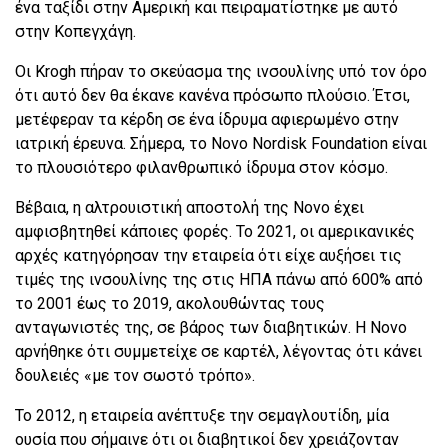
ένα ταξίδι στην Αμερική και πειραματίστηκε με αυτό
στην Κοπεγχάγη.
Οι Krogh πήραν το σκεύασμα της ινσουλίνης υπό τον όρο
ότι αυτό δεν θα έκανε κανένα πρόσωπο πλούσιο. Έτσι,
μετέφεραν τα κέρδη σε ένα ίδρυμα αφιερωμένο στην
ιατρική έρευνα. Σήμερα, το Novo Nordisk Foundation είναι
το πλουσιότερο φιλανθρωπικό ίδρυμα στον κόσμο.
Βέβαια, η αλτρουιστική αποστολή της Novo έχει
αμφισβητηθεί κάποιες φορές. Το 2021, οι αμερικανικές
αρχές κατηγόρησαν την εταιρεία ότι είχε αυξήσει τις
τιμές της ινσουλίνης της στις ΗΠΑ πάνω από 600% από
το 2001 έως το 2019, ακολουθώντας τους
ανταγωνιστές της, σε βάρος των διαβητικών. Η Novo
αρνήθηκε ότι συμμετείχε σε καρτέλ, λέγοντας ότι κάνει
δουλειές «με τον σωστό τρόπο».
Το 2012, η εταιρεία ανέπτυξε την σεμαγλουτίδη, μία
ουσία που σήμαινε ότι οι διαβητικοί δεν χρειάζονταν