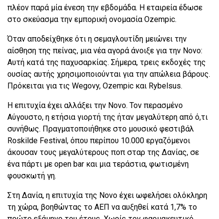
πλέον παρά μία ένεση την εβδομάδα. Η εταιρεία έδωσε
στο σκεύασμα την εμπορική ονομασία Ozempic.
Όταν αποδείχθηκε ότι η σεμαγλουτίδη μειώνει την
αίσθηση της πείνας, μια νέα αγορά άνοιξε για την Novo:
Αυτή κατά της παχυσαρκίας. Σήμερα, τρεις εκδοχές της
ουσίας αυτής χρησιμοποιούνται για την απώλεια βάρους.
Πρόκειται για τις Wegovy, Ozempic και Rybelsus.
Η επιτυχία έχει αλλάξει την Novo. Τον περασμένο
Αύγουστο, η ετήσια γιορτή της ήταν μεγαλύτερη από ό,τι
συνήθως. Πραγματοποιήθηκε στο μουσικό φεστιβάλ
Roskilde Festival, όπου περίπου 10.000 εργαζόμενοι
άκουσαν τους μεγαλύτερους ποπ σταρ της Δανίας, σε
ένα πάρτι με open bar και μια τεράστια, φωτισμένη
φουσκωτή γη.
Στη Δανία, η επιτυχία της Novo έχει ωφελήσει ολόκληρη
τη χώρα, βοηθώντας το ΑΕΠ να αυξηθεί κατά 1,7% το
πρώτο εξάμηνο του έτους. Χωρίς τον φαρμακευτικό