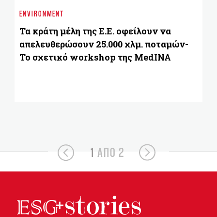
Eu
ENVIRONMENT
στ
Τα κράτη μέλη της Ε.Ε. οφείλουν να
απελευθερώσουν 25.000 χλμ. ποταμών-
Το σχετικό workshop της MedINA
1
ΑΠΟ 2