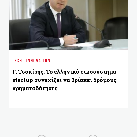
ST
Χ
TECH - INNOVATION
δι
εβ
Γ. Τσακίρης: Το ελληνικό οικοσύστημα
startup συνεχίζει να βρίσκει δρόμους
χρηματοδότησης