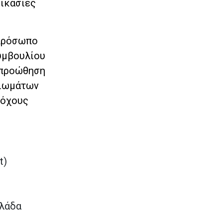
δικασίες
κπρόσωπο
υμβουλίου
 προώθηση
αιωμάτων
τόχους
t)
ς
λλάδα