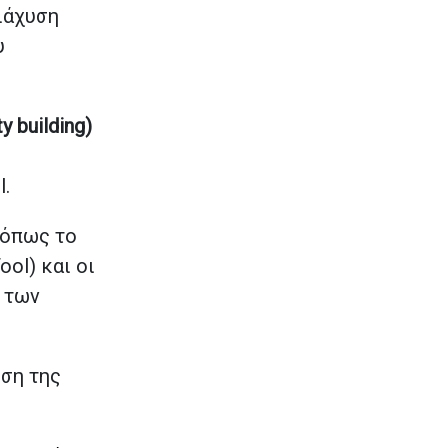
ιάχυση
υ
ty
building)
.
 όπως το
ool) και οι
 των
ωση της