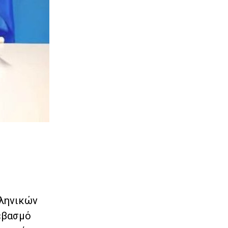
λληνικών
εβασμό