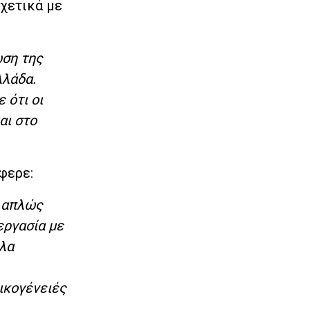
σχετικά με
ωση της
λλάδα.
 ότι οι
αι στο
έφερε:
ι απλώς
εργασία με
ηλα
οικογένειές