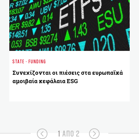
BU
Mό
STATE - FUNDING
χρ
τι
Συνεχίζονται οι πιέσεις στα ευρωπαϊκά
αμοιβαία κεφάλαια ESG
1
ΑΠΟ 2