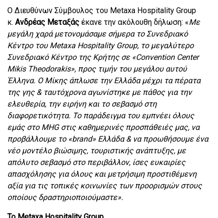
Ο Διευθύνων Σύμβουλος του Metaxa Hospitality Group
κ.
Ανδρέας Μεταξάς
έκανε την ακόλουθη δήλωση: «
Με
μεγάλη χαρά μετονομάσαμε σήμερα το Συνεδριακό
Κέντρο του
Metaxa Hospitality Group, το μεγαλύτερο
Συνεδριακό Κέντρο της Κρήτης σε «
Convention Center
Mikis Theodorakis», προς τιμήν του μεγάλου αυτού
Έλληνα. Ο Μίκης άπλωσε την Ελλάδα μέχρι τα πέρατα
της γης & ταυτόχρονα αγωνίστηκε με πάθος για την
ελευθερία, την ειρήνη και το σεβασμό στη
διαφορετικότητα. Το παράδειγμα του εμπνέει όλους
εμάς στο
MHG στις καθημερινές προσπάθειές μας, να
προβάλλουμε το «
brand» Ελλάδα & να προωθήσουμε ένα
νέο μοντέλο βιώσιμης, τουριστικής ανάπτυξης, με
απόλυτο σεβασμό στο περιβάλλον, ίσες ευκαιρίες
απασχόλησης για όλους και μετρήσιμη προστιθέμενη
αξία για τις τοπικές κοινωνίες των προορισμών στους
οποίους δραστηριοποιούμαστε».
Το Metaxa Hospitality Group