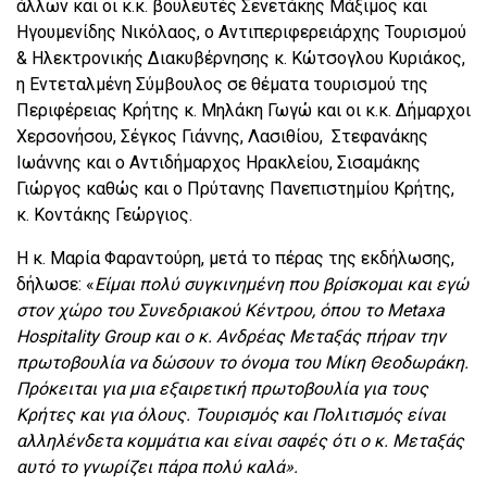
άλλων και οι κ.κ. βουλευτές Σενετάκης Μάξιμος και
Ηγουμενίδης Νικόλαος, ο Αντιπεριφερειάρχης Τουρισμού
& Ηλεκτρονικής Διακυβέρνησης κ. Κώτσογλου Κυριάκος,
η Εντεταλμένη Σύμβουλος σε θέματα τουρισμού της
Περιφέρειας Κρήτης κ. Μηλάκη Γωγώ και οι κ.κ. Δήμαρχοι
Χερσονήσου, Σέγκος Γιάννης, Λασιθίου, Στεφανάκης
Ιωάννης και ο Αντιδήμαρχος Ηρακλείου, Σισαμάκης
Γιώργος καθώς και ο Πρύτανης Πανεπιστημίου Κρήτης,
κ. Κοντάκης Γεώργιος.
Η κ. Μαρία Φαραντούρη, μετά το πέρας της εκδήλωσης,
δήλωσε: «
Είμαι πολύ συγκινημένη που βρίσκομαι και εγώ
στον χώρο του Συνεδριακού Κέντρου, όπου το
Metaxa
Hospitality Group και ο κ. Ανδρέας Μεταξάς πήραν την
πρωτοβουλία να δώσουν το όνομα του Μίκη Θεοδωράκη.
Πρόκειται για μια εξαιρετική πρωτοβουλία για τους
Κρήτες και για όλους. Τουρισμός και Πολιτισμός είναι
αλληλένδετα κομμάτια και είναι σαφές ότι ο κ. Μεταξάς
αυτό το γνωρίζει πάρα πολύ καλά».