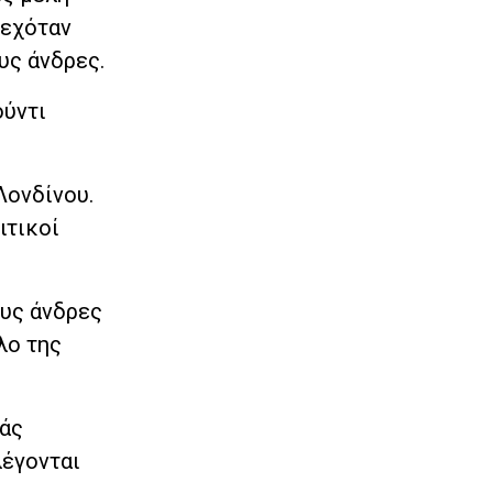
δεχόταν
υς άνδρες.
ούντι
Λονδίνου.
ιτικοί
ους άνδρες
λο της
ιάς
λέγονται