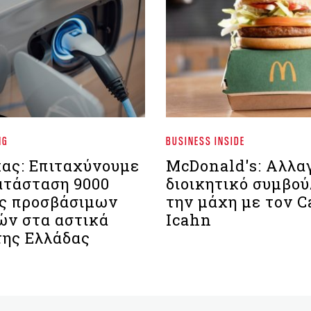
NG
BUSINESS INSIDE
κας: Επιταχύνουμε
McDonald's: Αλλα
ατάσταση 9000
διοικητικό συμβού
ς προσβάσιμων
την μάχη με τον C
ών στα αστικά
Icahn
της Ελλάδας