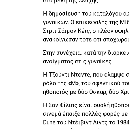
στα μέλη της λέσχης.
Η δημοσίευση του καταλόγου αυτ
γυναικών. Ο επικεφαλής της MI
Στριτ Σάιμον Κέις, ο πλέον υψ
ανακοίνωσαν τότε ότι αποχωρούν
Στην συνέχεια, κατά την διάρκε
ανοίγματος στις γυναίκες.
Η Τζούντι Ντεντς, που έλαμψε σ
ρόλο της «Μ», του αφεντικού το
ηθοποιός με δύο Οσκαρ, δύο Χρ
Η Σον Φίλιπς είναι ουαλή ηθοπο
σινεμά έπαιξε πολλές φορές με 
Dune του Ντέιβιντ Λιντς το 198