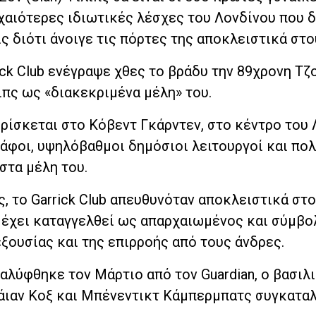
 αρχαιότερες ιδιωτικές λέσχες του Λονδίνου που 
ς διότι άνοιγε τις πόρτες της αποκλειστικά στο
ick Club ενέγραψε χθες το βράδυ την 89χρονη Τζ
ιπς ως «διακεκριμένα μέλη» του.
ρίσκεται στο Κόβεντ Γκάρντεν, στο κέντρο του 
άφοι, υψηλόβαθμοι δημόσιοι λειτουργοί και πολ
στα μέλη του.
, το Garrick Club απευθυνόταν αποκλειστικά στ
ς έχει καταγγελθεί ως απαρχαιωμένος και σύμβο
ουσίας και της επιρροής από τους άνδρες.
λύφθηκε τον Μάρτιο από τον Guardian, ο βασιλ
ράιαν Κοξ και Μπένεντικτ Κάμπερμπατς συγκατα