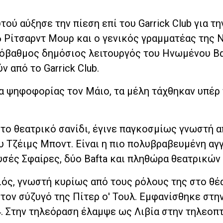
ού αύξησε την πίεση επί του Garrick Club για τη
6 Ρίτσαρντ Μουρ και ο γενικός γραμματέας της 
ηλόβαθμος δημόσιος λειτουργός του Ηνωμένου Βα
 από το Garrick Club.
ια ψηφοφορίας τον Μάιο, τα μέλη τάχθηκαν υπέρ
το θεατρικό σανίδι, έγινε παγκοσμίως γνωστή α
υ Τζέιμς Μποντ. Είναι η πιο πολυβραβευμένη αγ
υσές Σφαίρες, δύο Bafta και πληθώρα θεατρικών
ιός, γνωστή κυρίως από τους ρόλους της στο θέ
τον σύζυγό της Πίτερ ο' Τουλ. Εμφανίσθηκε στην
4. Στην τηλεόραση έλαμψε ως Λιβία στην τηλεοπ