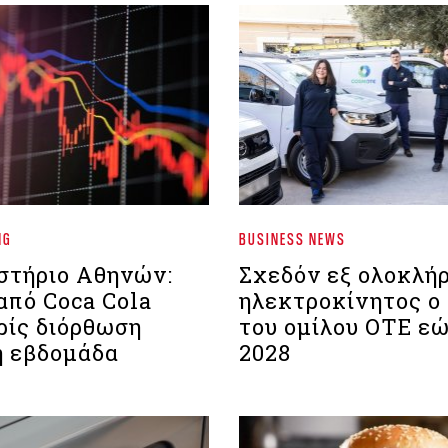
NG
BUSINESS NEWS
στήριο Aθηνών:
Σχεδόν εξ ολοκλή
από Coca Cola
ηλεκτροκίνητος ο
ρίς διόρθωση
του ομίλου ΟΤΕ εώ
η εβδομάδα
2028