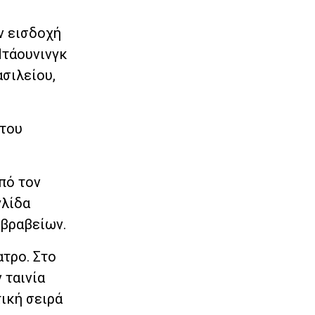
ν εισδοχή
Ντάουνινγκ
σιλείου,
 του
πό τον
γλίδα
 βραβείων.
ατρο. Στο
 ταινία
τική σειρά