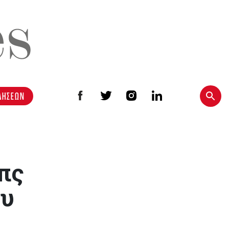
ΔΗΣΕΩΝ
ιπς
ου