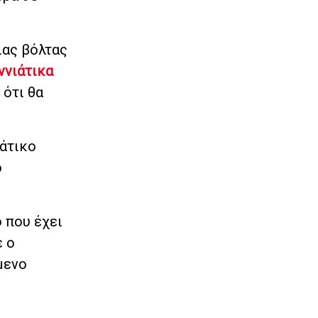
ιας βόλτας
ννιάτικα
 ότι θα
ιάτικο
ό
 που έχει
ε ο
μενο