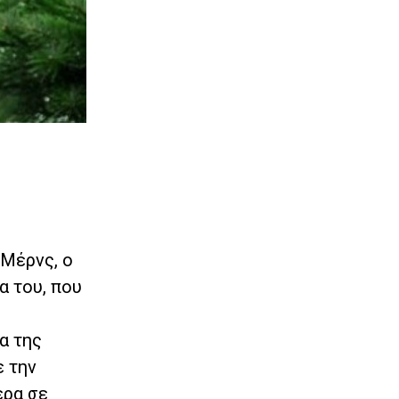
 Μέρνς, ο
α του, που
α της
ε την
ερα σε