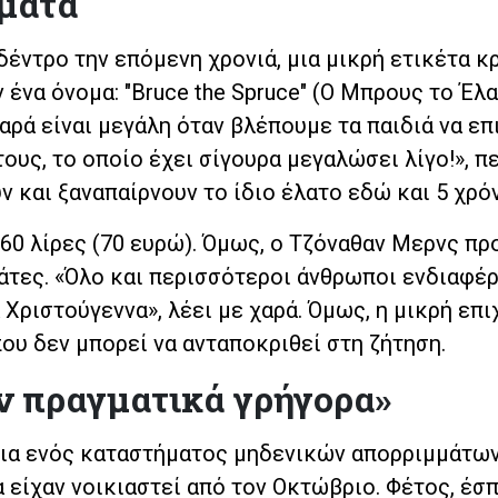
ματα
 δέντρο την επόμενη χρονιά, μια μικρή ετικέτα κ
 ένα όνομα: "Bruce the Spruce" (Ο Μπρους το Έλα
 χαρά είναι μεγάλη όταν βλέπουμε τα παιδιά να ε
τους, το οποίο έχει σίγουρα μεγαλώσει λίγο!», π
ν και ξαναπαίρνουν το ίδιο έλατο εδώ και 5 χρόν
 60 λίρες (70 ευρώ). Όμως, ο Τζόναθαν Μερνς πρ
άτες. «Όλο και περισσότεροι άνθρωποι ενδιαφέρ
 Χριστούγεννα», λέει με χαρά. Όμως, η μικρή επ
που δεν μπορεί να ανταποκριθεί στη ζήτηση.
ν πραγματικά γρήγορα»
ρια ενός καταστήματος μηδενικών απορριμμάτω
α είχαν νοικιαστεί από τον Οκτώβριο. Φέτος, έσ