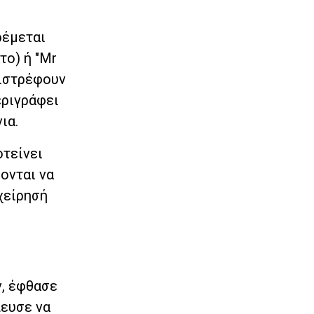
ρέμεται
το) ή "Mr
πιστρέφουν
εριγράφει
ια.
οτείνει
ονται να
ιχείρησή
ν, έφθασε
πευσε να