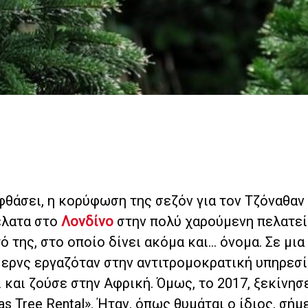
φθάσει, η κορύφωση της σεζόν για τον Τζόναθαν
έλατα στο
Λονδίνο
στην πολύ χαρούμενη πελατεί
 της, στο οποίο δίνει ακόμα και… όνομα. Σε μια
ερνς εργαζόταν στην αντιτρομοκρατική υπηρεσί
ι και ζούσε στην Αφρική. Όμως, το 2017, ξεκίνησ
s Tree Rental». Ήταν, όπως θυμάται ο ίδιος, σήμ