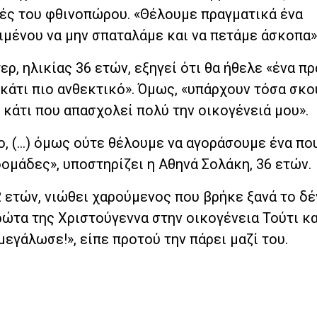
χές του φθινοπώρου. «Θέλουμε πραγματικά ένα
μένου να μην σπαταλάμε και να πετάμε άσκοπα»,
ρ, ηλικίας 36 ετών, εξηγεί ότι θα ήθελε «ένα π
κάτι πιο ανθεκτικό». Όμως, «υπάρχουν τόσα σκο
ι κάτι που απασχολεί πολύ την οικογένειά μου».
ο, (…) όμως ούτε θέλουμε να αγοράσουμε ένα πο
ομάδες», υποστηρίζει η Αθηνά Σολάκη, 36 ετών.
2 ετών, νιώθει χαρούμενος που βρήκε ξανά το δέ
 πρώτα της Χριστούγεννα στην οικογένεια Τούτι κ
μεγάλωσε!», είπε προτού την πάρει μαζί του.