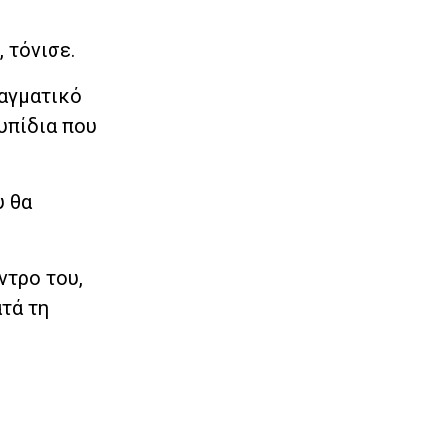
 τόνισε.
ραγματικό
υπίδια που
υ θα
ντρο του,
ατά τη