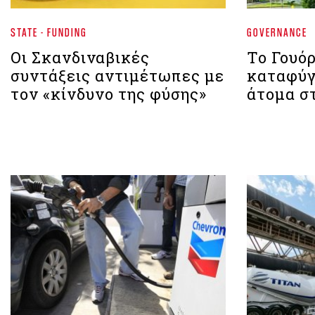
STATE - FUNDING
GOVERNANCE
Οι Σκανδιναβικές
Το Γουό
συντάξεις αντιμέτωπες με
καταφύγ
τον «κίνδυνο της φύσης»
άτομα σ