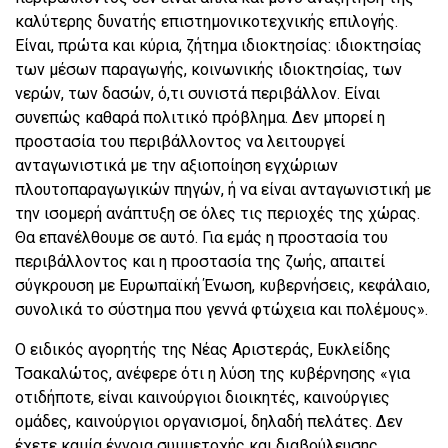
καλύτερης δυνατής επιστημονικοτεχνικής επιλογής.
Είναι, πρώτα και κύρια, ζήτημα ιδιοκτησίας: ιδιοκτησίας
των μέσων παραγωγής, κοινωνικής ιδιοκτησίας, των
νερών, των δασών, ό,τι συνιστά περιβάλλον. Είναι
συνεπώς καθαρά πολιτικό πρόβλημα. Δεν μπορεί η
προστασία του περιβάλλοντος να λειτουργεί
ανταγωνιστικά με την αξιοποίηση εγχώριων
πλουτοπαραγωγικών πηγών, ή να είναι ανταγωνιστική με
την ισομερή ανάπτυξη σε όλες τις περιοχές της χώρας.
Θα επανέλθουμε σε αυτό. Για εμάς η προστασία του
περιβάλλοντος και η προστασία της ζωής, απαιτεί
σύγκρουση με Ευρωπαϊκή Ένωση, κυβερνήσεις, κεφάλαιο,
συνολικά το σύστημα που γεννά φτώχεια και πολέμους».
Ο ειδικός αγορητής της Νέας Αριστεράς, Ευκλείδης
Τσακαλώτος, ανέφερε ότι η λύση της κυβέρνησης «για
οτιδήποτε, είναι καινούργιοι διοικητές, καινούργιες
ομάδες, καινούργιοι οργανισμοί, δηλαδή πελάτες. Δεν
έχετε καμία έννοια συμμετοχής και διαβούλευσης.