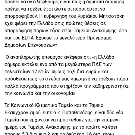
πρέπει να αντιληφθούμε, είναι πως η δημόσια διοίκηση
πρέπει να τρέξει, έτσι ώστε οι πόροι αυτοί να
απορροφηθούν. Η κυβέρνηση του Κυριάκου Μητσοτάκη
έχει φέρει την Ελλάδα στις πρώτες θέσεις σε
απορρόφηση πόρων τόσο στου Ταμείου Ανάκαμψης, όσο
και του ΕΣΠΑ. Έχουμε το μεγαλύτερο Πρόγραμμα
Δημοσίων Επενδύσεων».
Ο αναπληρωτής υπουργός ανέφερε ότι «η Ελλάδα
σήμερα εκτελεί ένα από τα μεγαλύτερα ΠΔΕ των
τελευταίων 17 ετών, ύψους 16,9 δισ. ευρώ» και
πρόσθεσε πως το σχέδιό μας «μεριμνά να τρέξουν πάρα
πολλά προγράμματα που στηρίζουν την καθημερινότητα,
την κοινωνία και την οικονομία»
Το Κοινωνικό Κλιματικό Ταμείο και το Ταμείο
Εκσυγχρονισμού, είπε ο κ. Παπαθανάσης, είναι δύο νέα
Ταμεία που έρχονται να προστεθούν για την επόμενη
ημέρα του Ταμείου Ανάκαμψης, με το πρώτο να έχει
πόρους 5,3 δισ. ευρώ και το δεύτερο 1,6 δισ. ευρώ.