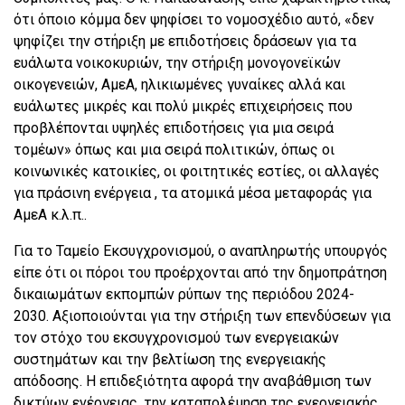
ότι όποιο κόμμα δεν ψηφίσει το νομοσχέδιο αυτό, «δεν
ψηφίζει την στήριξη με επιδοτήσεις δράσεων για τα
ευάλωτα νοικοκυριών, την στήριξη μονογονεϊκών
οικογενειών, ΑμεΑ, ηλικιωμένες γυναίκες αλλά και
ευάλωτες μικρές και πολύ μικρές επιχειρήσεις που
προβλέπονται υψηλές επιδοτήσεις για μια σειρά
τομέων» όπως και μια σειρά πολιτικών, όπως οι
κοινωνικές κατοικίες, οι φοιτητικές εστίες, οι αλλαγές
για πράσινη ενέργεια , τα ατομικά μέσα μεταφοράς για
ΑμεΑ κ.λ.π..
Για το Ταμείο Εκσυγχρονισμού, ο αναπληρωτής υπουργός
είπε ότι οι πόροι του προέρχονται από την δημοπράτηση
δικαιωμάτων εκπομπών ρύπων της περιόδου 2024-
2030. Αξιοποιούνται για την στήριξη των επενδύσεων για
τον στόχο του εκσυγχρονισμού των ενεργειακών
συστημάτων και την βελτίωση της ενεργειακής
απόδοσης. Η επιδεξιότητα αφορά την αναβάθμιση των
δικτύων ενέργειας, την καταπολέμηση της ενεργειακής