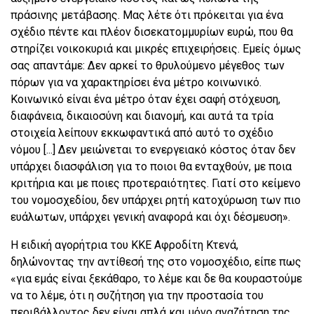
πράσινης μετάβασης. Μας λέτε ότι πρόκειται για ένα
σχέδιο πέντε και πλέον δισεκατομμυρίων ευρώ, που θα
στηρίζει νοικοκυριά και μικρές επιχειρήσεις. Εμείς όμως
σας απαντάμε: Δεν αρκεί το θρυλούμενο μέγεθος των
πόρων για να χαρακτηρίσει ένα μέτρο κοινωνικό.
Κοινωνικό είναι ένα μέτρο όταν έχει σαφή στόχευση,
διαφάνεια, δικαιοσύνη και διανομή, και αυτά τα τρία
στοιχεία λείπουν εκκωφαντικά από αυτό το σχέδιο
νόμου [...] Δεν μειώνεται το ενεργειακό κόστος όταν δεν
υπάρχει διασφάλιση για το ποιοι θα ενταχθούν, με ποια
κριτήρια και με ποιες προτεραιότητες. Γιατί στο κείμενο
του νομοσχεδίου, δεν υπάρχει ρητή κατοχύρωση των πιο
ευάλωτων, υπάρχει γενική αναφορά και όχι δέσμευση».
Η ειδική αγορήτρια του ΚΚΕ Αφροδίτη Κτενά,
δηλώνοντας την αντίθεσή της στο νομοσχέδιο, είπε πως
«για εμάς είναι ξεκάθαρο, το λέμε και δε θα κουραστούμε
να το λέμε, ότι η συζήτηση για την προστασία του
περιβάλλοντος δεν είναι απλά και μόνο αναζήτηση της