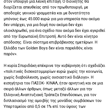
στον υπουργό μία λευκή επιταγή. Ο διοικητής θα
διορίζεται απευθείας από τον πρωθυπουργό, με
αποδοχές γενικού γραμματέα και με δυνατότητα
μπόνους έως 45.000 ευρώ για μια υπηρεσία που ακόμα
δεν υπάρχει, για μια δομή που ακόμα δεν έχει
ολοκληρωθεί, για ένα σχέδιο που ακόμα δεν έχει εγκριθεί
από την Ευρωπαϊκή Επιτροπή. Αυτό δεν είναι κίνητρο
απόδοσης. Είναι σύστημα επιβράβευσης ημετέρων. Η
Ελλάδα των Golden Boys δεν είναι παρελθόν, είναι
παρόν».
Η κυρία Σπυριδάκη επέκρινε την κυβέρνηση ότι σχεδιάζει
«πολιτικές δισεκατομμυρίων ευρώ χωρίς την κοινωνία,
χωρίς διαβούλευση, χωρίς ουσιαστικό διάλογο». Η
εισηγήτρια του ΠΑΣΟΚ- ΚΙΝΑΛ, ήταν αρνητική και σε μια
σειρά άλλων άρθρων, όπως μεταξύ άλλων για την
Ελληνική Αναπτυξιακή Τράπεζα Επενδύσεων, για τον
διπλασιασμό της αμοιβής της μονάδας συμβάσεων του
Υπερταμείου από 0,5 σε 1% επί του ύψους των