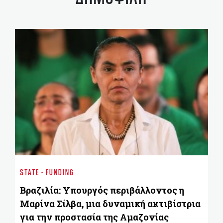
ST
Κο
STATE - FUNDING
κ
Ε
Βραζιλία: Υπουργός περιβάλλοντος η
Μαρίνα Σίλβα, μια δυναμική ακτιβίστρια
για την προστασία της Αμαζονίας