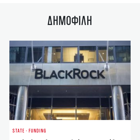
ΔΗΜΟΦΙΛΗ
ST
Το
STATE - FUNDING
νέ