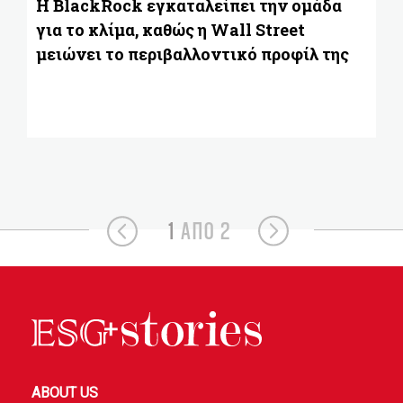
E
Η BlackRock εγκαταλείπει την ομάδα
για το κλίμα, καθώς η Wall Street
μειώνει το περιβαλλοντικό προφίλ της
1
ΑΠΟ 2
ABOUT US