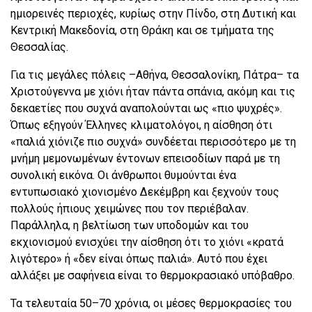
ημιορεινές περιοχές, κυρίως στην Πίνδο, στη Δυτική και
Κεντρική Μακεδονία, στη Θράκη και σε τμήματα της
Θεσσαλίας.
Για τις μεγάλες πόλεις –Αθήνα, Θεσσαλονίκη, Πάτρα– τα
Χριστούγεννα με χιόνι ήταν πάντα σπάνια, ακόμη και τις
δεκαετίες που συχνά αναπολούνται ως «πιο ψυχρές».
Όπως εξηγούν Έλληνες κλιματολόγοι, η αίσθηση ότι
«παλιά χιόνιζε πιο συχνά» συνδέεται περισσότερο με τη
μνήμη μεμονωμένων έντονων επεισοδίων παρά με τη
συνολική εικόνα. Οι άνθρωποι θυμούνται ένα
εντυπωσιακό χιονισμένο Δεκέμβρη και ξεχνούν τους
πολλούς ήπιους χειμώνες που τον περιέβαλαν.
Παράλληλα, η βελτίωση των υποδομών και του
εκχιονισμού ενισχύει την αίσθηση ότι το χιόνι «κρατά
λιγότερο» ή «δεν είναι όπως παλιά». Αυτό που έχει
αλλάξει με σαφήνεια είναι το θερμοκρασιακό υπόβαθρο.
Τα τελευταία 50–70 χρόνια, οι μέσες θερμοκρασίες του