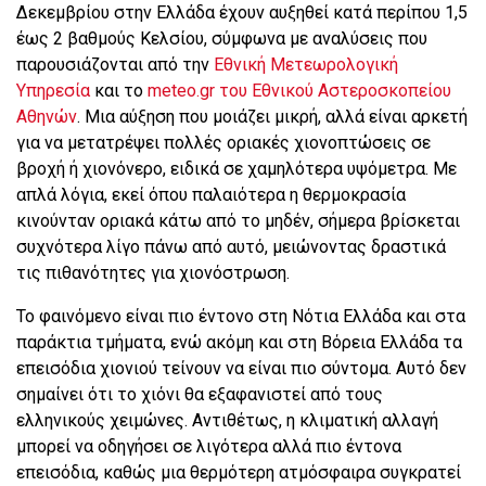
Δεκεμβρίου στην Ελλάδα έχουν αυξηθεί κατά περίπου 1,5
έως 2 βαθμούς Κελσίου, σύμφωνα με αναλύσεις που
παρουσιάζονται από την
Εθνική Μετεωρολογική
Υπηρεσία
και το
meteo.gr του Εθνικού Αστεροσκοπείου
Αθηνών
. Μια αύξηση που μοιάζει μικρή, αλλά είναι αρκετή
για να μετατρέψει πολλές οριακές χιονοπτώσεις σε
βροχή ή χιονόνερο, ειδικά σε χαμηλότερα υψόμετρα. Με
απλά λόγια, εκεί όπου παλαιότερα η θερμοκρασία
κινούνταν οριακά κάτω από το μηδέν, σήμερα βρίσκεται
συχνότερα λίγο πάνω από αυτό, μειώνοντας δραστικά
τις πιθανότητες για χιονόστρωση.
Το φαινόμενο είναι πιο έντονο στη Νότια Ελλάδα και στα
παράκτια τμήματα, ενώ ακόμη και στη Βόρεια Ελλάδα τα
επεισόδια χιονιού τείνουν να είναι πιο σύντομα. Αυτό δεν
σημαίνει ότι το χιόνι θα εξαφανιστεί από τους
ελληνικούς χειμώνες. Αντιθέτως, η κλιματική αλλαγή
μπορεί να οδηγήσει σε λιγότερα αλλά πιο έντονα
επεισόδια, καθώς μια θερμότερη ατμόσφαιρα συγκρατεί