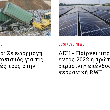
NG
BUSINESS NEWS
α: Σε εφαρμογή
ΔΕΗ - Παίρνει μπ
ονισμός για τις
εντός 2022 η πρώ
ές τους στην
«πράσινη» επένδυσ
γερμανική RWE