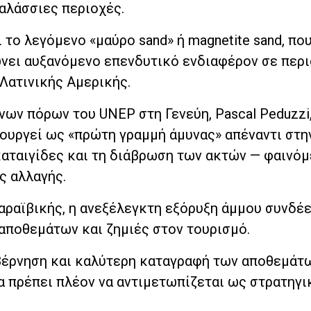
αλάσσιες περιοχές.
 το λεγόμενο «μαύρο sand» ή magnetite sand, πο
νει αυξανόμενο επενδυτικό ενδιαφέρον σε περι
Λατινικής Αμερικής.
νων πόρων του UNEP στη Γενεύη, Pascal Peduzzi
τουργεί ως «πρώτη γραμμή άμυνας» απέναντι στη
καταιγίδες και τη διάβρωση των ακτών — φαινό
ς αλλαγής.
αραϊβικής, η ανεξέλεγκτη εξόρυξη άμμου συνδέε
αποθεμάτων και ζημιές στον τουρισμό.
βέρνηση και καλύτερη καταγραφή των αποθεμάτω
α πρέπει πλέον να αντιμετωπίζεται ως στρατηγι