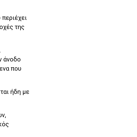
υ περιέχει
οχές της
,
ν άνοδο
μενα που
ται ήδη με
ν,
κός