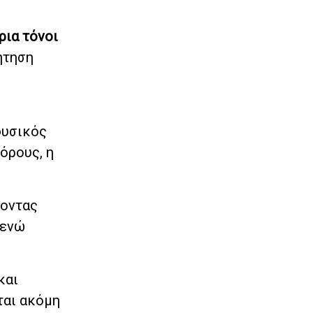
ρια τόνοι
ήτηση
φυσικός
όρους, η
ζοντας
 ενώ
και
ται ακόμη