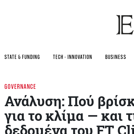
STATE & FUNDING
TECH - INNOVATION
BUSINESS
GOVERNANCE
Ανάλυση: Πού βρίσκ
για το κλίμα — και 
δεδομένα του FT C