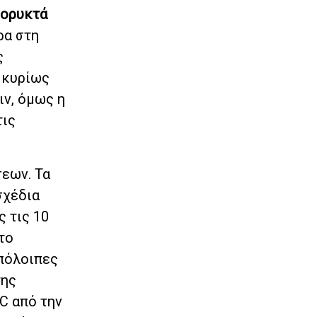
ορυκτά
ρα στη
ς
 κυρίως
ιν, όμως η
τις
σεων. Τα
 σχέδια
 τις 10
το
υπόλοιπες
της
C από την