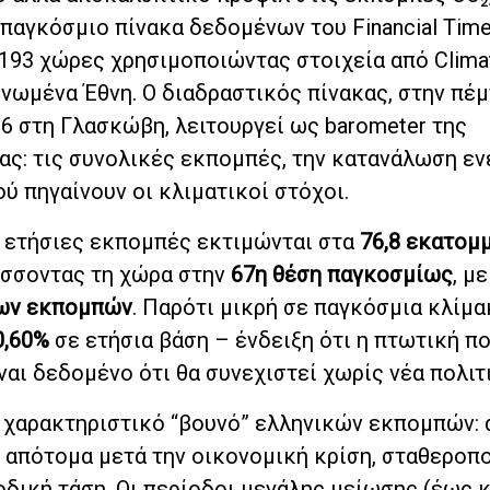
παγκόσμιο πίνακα δεδομένων του Financial Time
193 χώρες χρησιμοποιώντας στοιχεία από Clima
 Ηνωμένα Έθνη. Ο διαδραστικός πίνακας, στην πέ
6 στη Γλασκώβη, λειτουργεί ως barometer της
ς: τις συνολικές εκπομπές, την κατανάλωση εν
ύ πηγαίνουν οι κλιματικοί στόχοι.
ι ετήσιες εκπομπές εκτιμώνται στα
76,8 εκατομ
άσσοντας τη χώρα στην
67η θέση παγκοσμίως
, μ
ιων εκπομπών
. Παρότι μικρή σε παγκόσμια κλίμα
0,60%
σε ετήσια βάση – ένδειξη ότι η πτωτική πο
αι δεδομένο ότι θα συνεχιστεί χωρίς νέα πολιτ
ο χαρακτηριστικό “βουνό” ελληνικών εκπομπών:
 απότομα μετά την οικονομική κρίση, σταθεροπο
νοδική τάση. Οι περίοδοι μεγάλης μείωσης (έως 