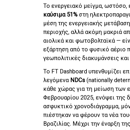
Το ενεργειακό μείγμα, ωστόσο, 
καύσιμα 51%
στη ηλεκτροπαραγω
μέση της ενεργειακής μετάβαση
περιοχής, αλλά ακόμη μακριά α
αιολικά και φωτοβολταϊκά — είν
εξάρτηση από το φυσικό αέριο π
γεωπολιτικές διακυμάνσεις και 
Το FT Dashboard υπενθυμίζει ε
λεγόμενα
NDCs
(nationally dete
κάθε χώρας για τη μείωση των 
Φεβρουαρίου 2025, ενόψει της 
ασφυκτικό χρονοδιάγραμμα, μόν
πιέστηκαν να φέρουν τα νέα το
Βραζιλίας. Μέχρι την έναρξη τ