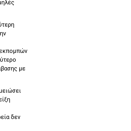
μηλές
ύτερη
την
ς εκπομπών
λύτερο
άβασης με
 μειώσει
είξη
ρεία δεν