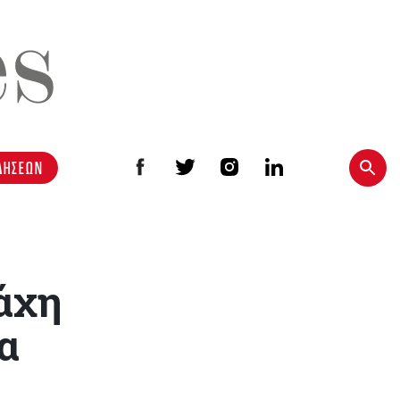
ΔΗΣΕΩΝ
άχη
α