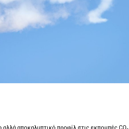
ο αλλά αποκαλυπτικό προφίλ στις εκπομπές CO₂