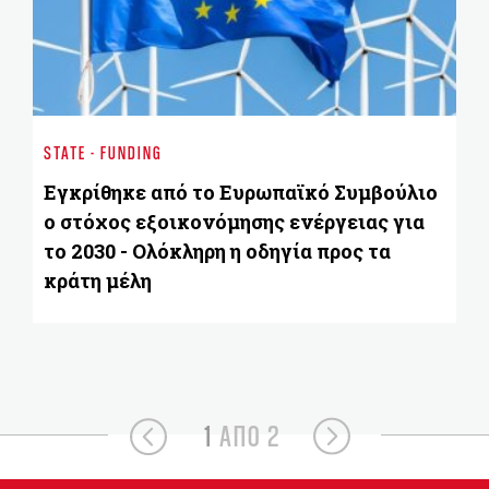
ST
Έ
STATE - FUNDING
π
ε
Εγκρίθηκε από το Ευρωπαϊκό Συμβούλιο
ο
ο στόχος εξοικονόμησης ενέργειας για
το 2030 - Ολόκληρη η οδηγία προς τα
κράτη μέλη
1
ΑΠΟ 2