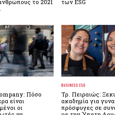
 ανθρώπους το 2021
των ESG
.
BUSINESS ESG
Company: Πόσο
Τρ. Πειραιώς: Ξεκ
ρα είναι
ακαδημία για γυνα
μένοι οι
πρόσφυγες σε συν
ωτές να
με την Ύπατη Αρμ