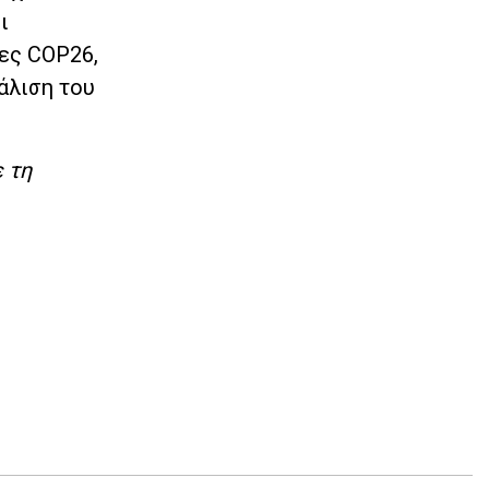
ι
ες COP26,
άλιση του
ε τη