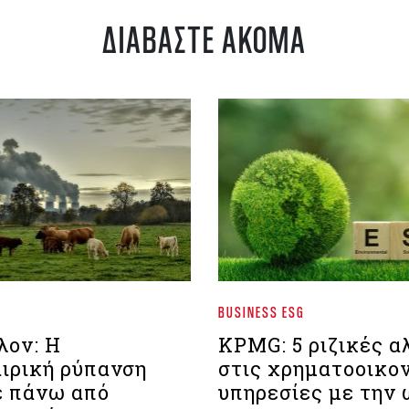
ΔΙΑΒΑΣΤΕ ΑΚΟΜΑ
BUSINESS ESG
λον: Η
ΚPMG: 5 ριζικές α
ιρική ρύπανση
στις χρηματοοικο
 πάνω από
υπηρεσίες με την