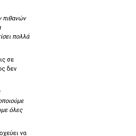
ν πιθανών
α
ίσει πολλά
ις σε
ος δεν
οποιούμε
υμε όλες
οχεύει να