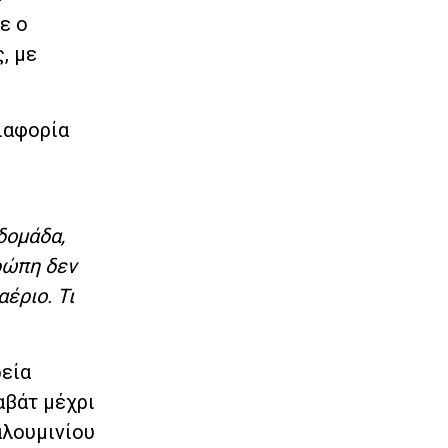
ε ο
, με
διαφορία
δομάδα,
ρώπη δεν
έριο. Τι
ρεία
αβάτ μέχρι
αλουμινίου