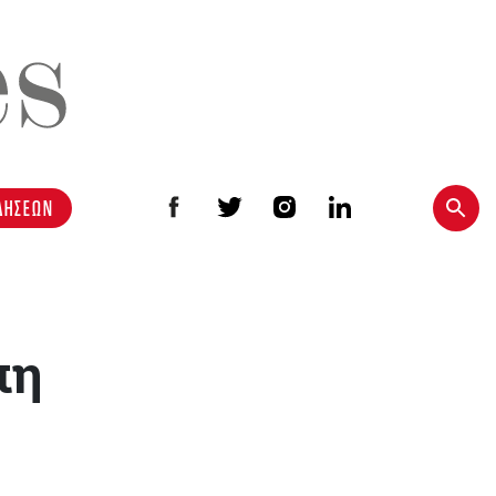
ΔΗΣΕΩΝ
πη