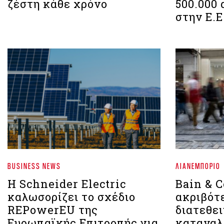
ζέστη κάθε χρόνο
500.000
στην Ε.Ε
BUSINESS NEWS
ΛΙΑΝΕΜΠΌΡΙΟ
Η Schneider Electric
Bain & 
καλωσορίζει το σχέδιο
ακριβότε
REPowerEU της
διατεθει
Ευρωπαϊκής Επιτροπής για
καταναλ