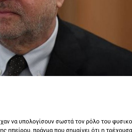
υχαν να υπολογίσουν σωστά τον ρόλο του φυσικ
ης ηπείρου, πράγμα που σημαίνει ότι η τρέχουσ