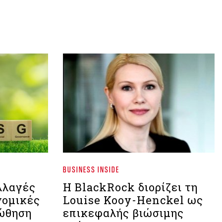
BUSINESS INSIDE
λλαγές
Η BlackRock διορίζει τη
νομικές
Louise Kooy-Henckel ως
 ώθηση
επικεφαλής βιώσιμης