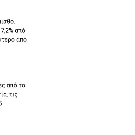
ισθό.
 7,2% από
λότερο από
ες από το
α, τις
5