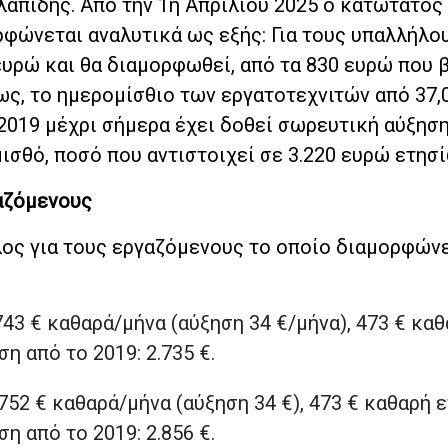
πίδης. Από την 1η Απριλίου 2025 ο κατώτατος
ρφώνεται αναλυτικά ως εξής: Για τους υπαλλήλο
υρώ και θα διαμορφωθεί, από τα 830 ευρώ που 
ως, το ημερομίσθιο των εργατοτεχνιτών από 37,
 2019 μέχρι σήμερα έχει δοθεί σωρευτική αύξησ
σθό, ποσό που αντιστοιχεί σε 3.220 ευρώ ετησί
αζόμενους
ος για τους εργαζόμενους το οποίο διαμορφών
43 € καθαρά/μήνα (αύξηση 34 €/μήνα), 473 € καθ
η από το 2019: 2.735 €.
752 € καθαρά/μήνα (αύξηση 34 €), 473 € καθαρή 
η από το 2019: 2.856 €.