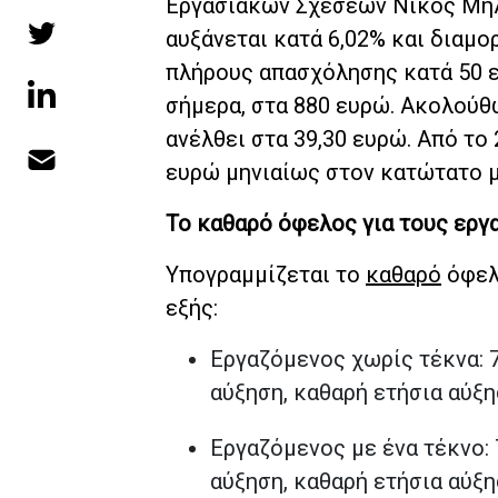
Εργασιακών Σχέσεων Νίκος Μηλα
αυξάνεται κατά 6,02% και διαμο
πλήρους απασχόλησης κατά 50 ε
σήμερα, στα 880 ευρώ. Ακολούθ
ανέλθει στα 39,30 ευρώ. Από το
ευρώ μηνιαίως στον κατώτατο μι
Το καθαρό όφελος για τους εργ
Υπογραμμίζεται το
καθαρό
όφελ
εξής:
Εργαζόμενος χωρίς τέκνα: 7
αύξηση, καθαρή ετήσια αύξησ
Εργαζόμενος με ένα τέκνο: 
αύξηση, καθαρή ετήσια αύξησ