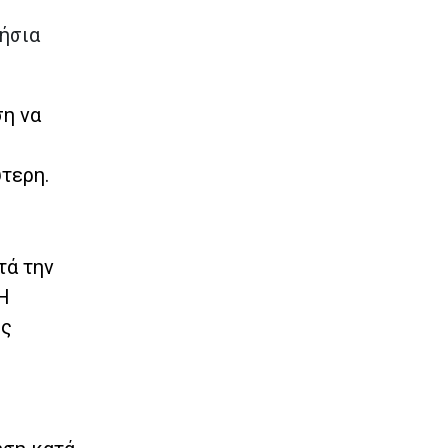
τήσια
ση να
τερη.
τά την
Η
ης