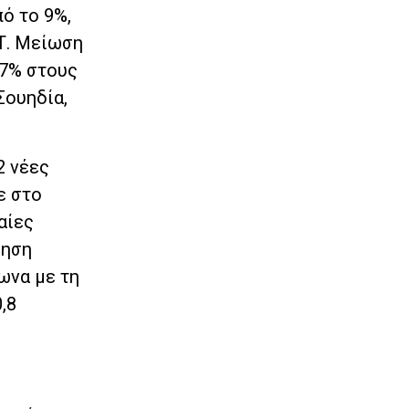
ό το 9%,
Τ. Μείωση
47% στους
Σουηδία,
2 νέες
ε στο
αίες
ξηση
ωνα με τη
,8