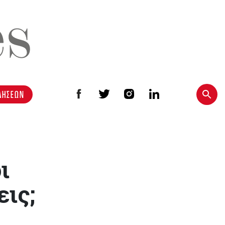
ΔΗΣΕΩΝ
ι
εις;