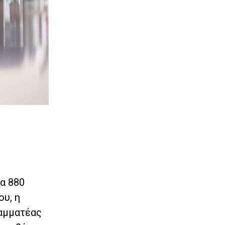
α 880
υ, η
ραμματέας