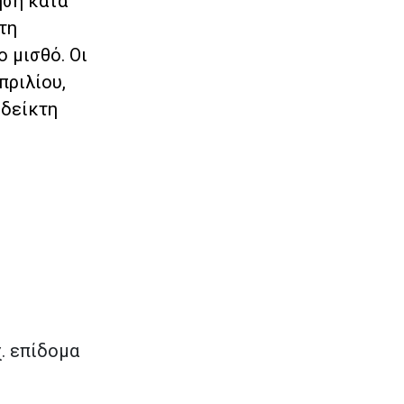
ηση κατά
τη
 μισθό. Οι
πριλίου,
 δείκτη
. επίδομα