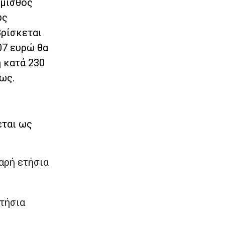
 μισθός
υς
βρίσκεται
07 ευρώ θα
η κατά 230
ως.
εται ως
αρή ετήσια
ετήσια